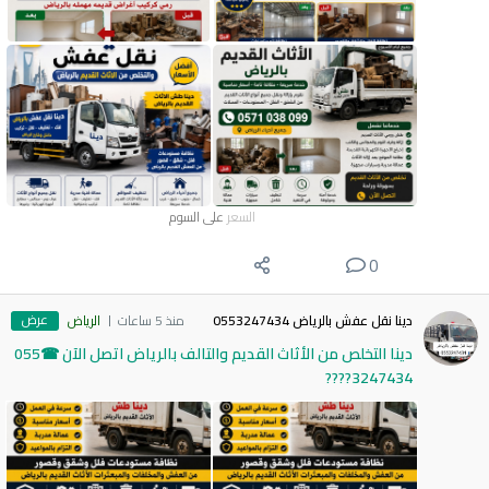
السعر
على السوم
0
عرض
دينا نقل عفش بالرياض 0553247434
منذ 5 ساعات
الرياض
دينا التخلص من الأثاث القديم والتالف بالرياض اتصل الآن ☎055
3247434????