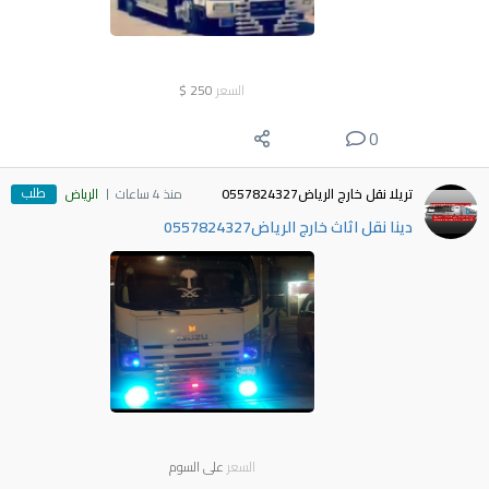
السعر
250
$
0
طلب
تريلا نقل خارج الرياض0557824327
منذ 4 ساعات
الرياض
دينا نقل اثاث خارج الرياض0557824327
السعر
على السوم