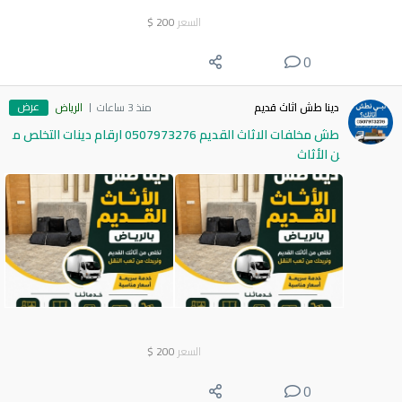
السعر
200
$
0
عرض
دينا طش اثاث قديم
منذ 3 ساعات
الرياض
طش مخلفات الاثاث القديم 0507973276 ارقام دينات التخلص م
ن الأثاث
السعر
200
$
0