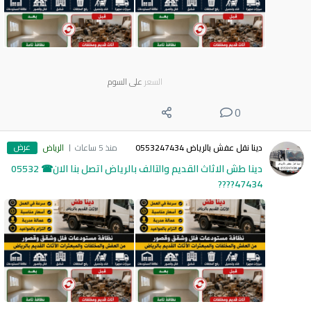
السعر
على السوم
0
عرض
دينا نقل عفش بالرياض 0553247434
منذ 5 ساعات
الرياض
دينا طش الاثاث القديم والتالف بالرياض اتصل بنا الان☎ 05532
47434????