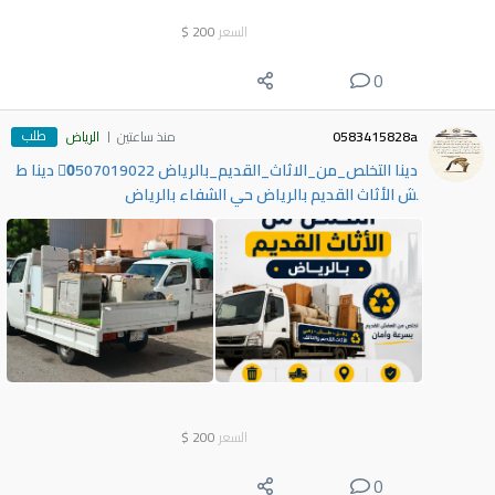
السعر
200
$
0
طلب
0583415828a
منذ ساعتين
الرياض
دينا التخلص_من_الاثاث_القديم_بالرياض 0َ507019022 دينا ط
ش الأثاث القديم بالرياض حي الشفاء بالرياض
السعر
200
$
0