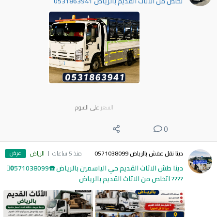
تخلص من الأثاث القديم بالرياض 0531863941
السعر
على السوم
0
عرض
دينا نقل عفش بالرياض 0571038099
منذ 5 ساعات
الرياض
دينا طش الاثاث القديم حي الياسمين بالرياض ☎️0َ571038099
???? اتخلص من الاثاث القديم بالرياض