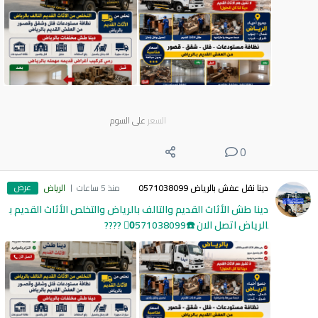
السعر
على السوم
0
عرض
دينا نقل عفش بالرياض 0571038099
منذ 5 ساعات
الرياض
دينا طش الأثاث القديم والتالف بالرياض والتخلص الأثاث القديم ب
الرياض اتصل الان ☎️0َ571038099 ????