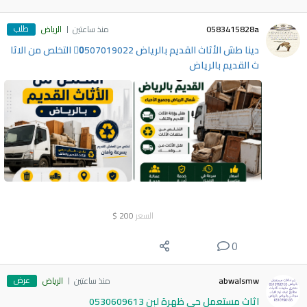
طلب
0583415828a
منذ ساعتين
الرياض
دينا طش الأثاث القديم بالرياض 0َ507019022 التخلص من الاثا
ث القديم بالرياض
السعر
200
$
0
عرض
abwalsmw
منذ ساعتين
الرياض
اثاث مستعمل حي ظهرة لبن 0530609613