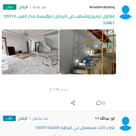
عرض
khadamatadsq
منذ ساعة
الرياض
مقاول ترميم وتشطيب في الرياض | مؤسسة مدار العرب 05510
33861
السعر
119
$
0
طلب
ابو عبدالله 11
منذ ساعتين
الرياض
شراء اثاث مستعمل حي قرطبه 0509734009