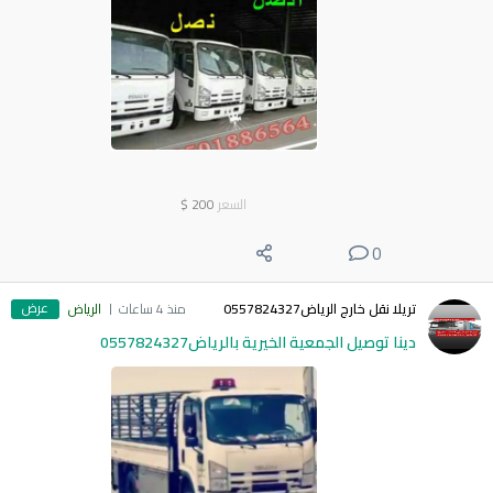
السعر
200
$
0
عرض
تريلا نقل خارج الرياض0557824327
منذ 4 ساعات
الرياض
دينا توصيل الجمعية الخيرية بالرياض0557824327