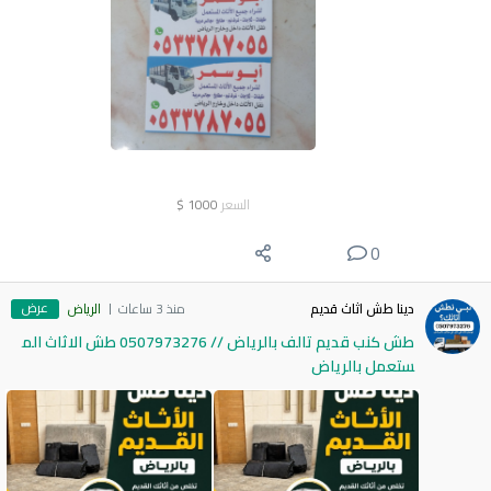
السعر
1000
$
0
عرض
دينا طش اثاث قديم
منذ 3 ساعات
الرياض
طش كنب قديم تالف بالرياض // 0507973276 طش الاثاث الم
ستعمل بالرياض