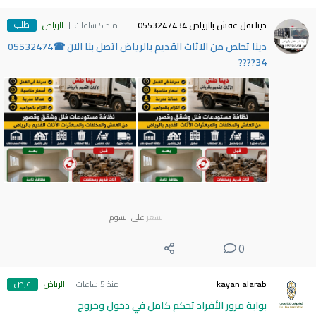
طلب
دينا نقل عفش بالرياض 0553247434
منذ 5 ساعات
الرياض
دينا تخلص من الاثاث القديم بالرياض اتصل بنا الان ☎05532474
34????
السعر
على السوم
0
عرض
kayan alarab
منذ 5 ساعات
الرياض
بوابة مرور الأفراد تحكم كامل في دخول وخروج