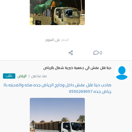
السعر
على السوم
0
دينا نقل عفش الي جمعية خيرية شمال بالرياض
طلب
منذ ساعتين
الرياض
صاحب دينا نقل عفش داخل وخارج الرياض جده مكه والمدينه بال
رياض جده 0550269057