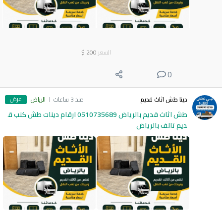
السعر
200
$
0
عرض
دينا طش اثاث قديم
منذ 3 ساعات
الرياض
طش اثاث قديم بالرياض 0510735689 ارقام دينات طش كنب ق
ديم تالف بالرياض