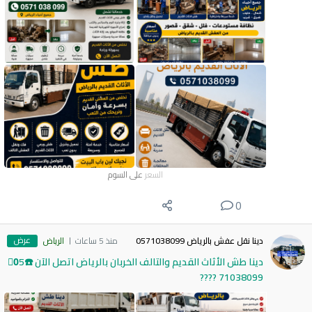
السعر
على السوم
0
عرض
دينا نقل عفش بالرياض 0571038099
منذ 5 ساعات
الرياض
دينا طش الأثاث القديم والتالف الخربان بالرياض اتصل الآن ☎️0َ5
71038099 ????