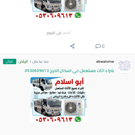
السعر
على السوم
0
عرض
abwalsmw
منذ ساعتين
الرياض
شراء اثاث مستعمل حي اسكان الخرج 0530609613