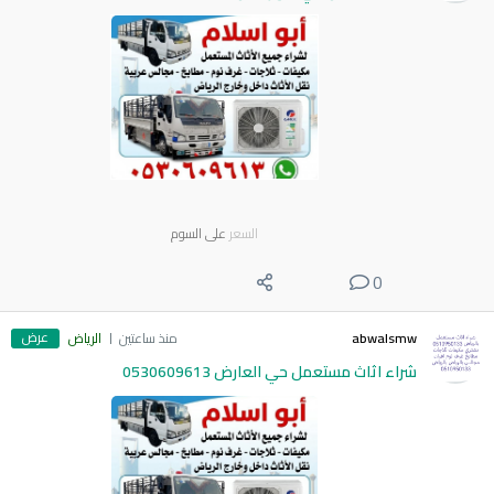
السعر
على السوم
0
عرض
abwalsmw
منذ ساعتين
الرياض
شراء اثاث مستعمل حي العارض 0530609613