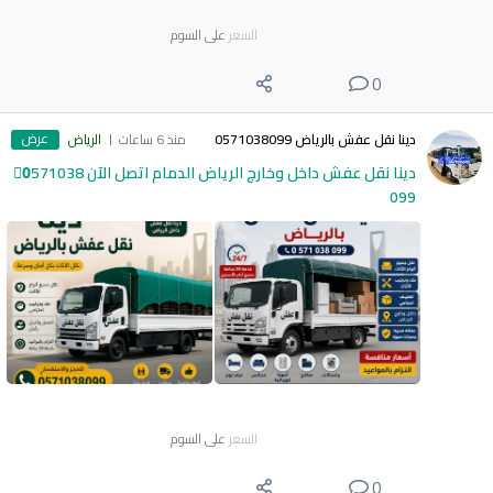
السعر
على السوم
0
عرض
دينا نقل عفش بالرياض 0571038099
منذ 6 ساعات
الرياض
دينا نقل عفش داخل وخارج الرياض الدمام اتصل الآن 0َ571038
099
السعر
على السوم
0