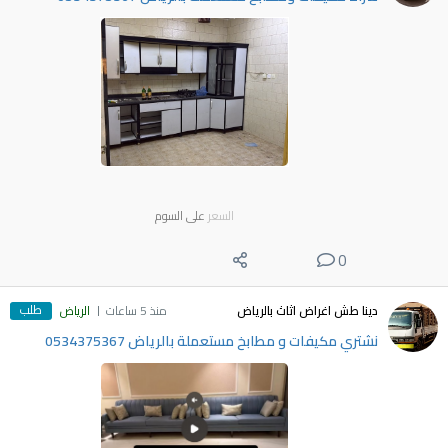
السعر
على السوم
0
طلب
دينا طش اغراض اثاث بالرياض
منذ 5 ساعات
الرياض
نشتري مكيفات و مطابخ مستعملة بالرياض 0534375367