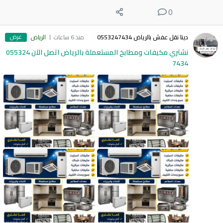
0
عرض
دينا نقل عفش بالرياض 0553247434
منذ 6 ساعات
الرياض
نشتري مكيفات ومطابخ المستعملة بالرياض اتصل الآن 055324
7434