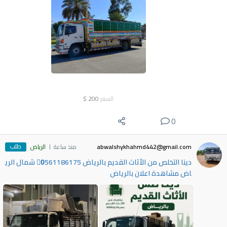
السعر
200
$
0
طلب
abwalshykhahmd442@gmail.com
منذ ساعة
الرياض
دينا التخلص من الأثاث القديم بالرياض 0َ561186175 شمال الري
اض مشاهدة اعلان بالرياض