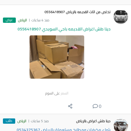
تخلص من اثاث القديمه بالرياض 0556418907
عرض
منذ 4 ساعات
الرياض
دينا طش اغراض القديمه باحي السويدي 0556418907
السعر
على السوم
0
طلب
دينا طش اغراض بالرياض
منذ 5 ساعات
الرياض
شراء مكيفات ومطابخ مستعملة بالرياض 0534375367