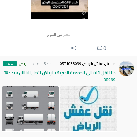
السعر
على السوم
0
عرض
دينا نقل عفش بالرياض 0571038099
منذ 6 ساعات
الرياض
دينا نقل اثاث الى الجمعية الخيرية بالرياض اتصل الااااان 0َ5710
38099