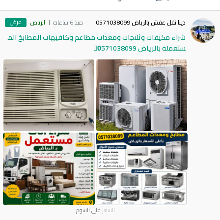
عرض
دينا نقل عفش بالرياض 0571038099
منذ 6 ساعات
الرياض
شراء مكيفات وثلاجات ومعدات مطاعم وكافيهات المطابخ الم
ستعملة بالرياض 0َ571038099
السعر
على السوم