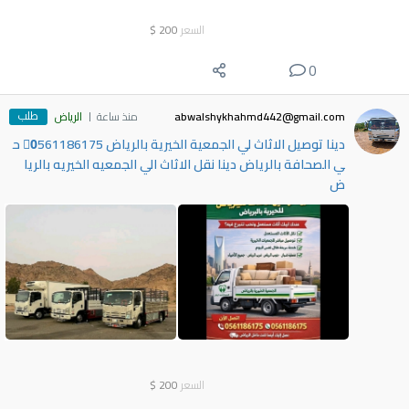
السعر
200
$
0
طلب
abwalshykhahmd442@gmail.com
منذ ساعة
الرياض
دينا توصيل الاثاث لي الجمعية الخيرية بالرياض 0َ561186175 ح
ي الصحافة بالرياض دينا نقل الاثاث الي الجمعيه الخيريه بالريا
ض
السعر
200
$