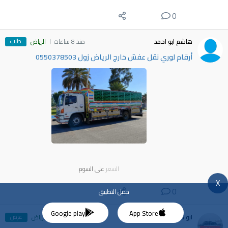
0
طلب
هاشم ابو احمد
منذ 8 ساعات
الرياض
أرقام لوري نقل عفش خارج الرياض زول 0550378503
السعر
على السوم
X
0
حمل التطبيق
Google play
App Store
عرض
ابو خواض
منذ 9 ساعات
الرياض