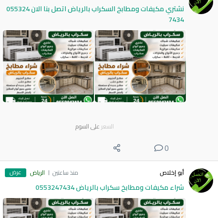
نشتري مكيفات ومطابخ السكراب بالرياض اتصل بنا الان 055324
7434
السعر
على السوم
0
عرض
أبو إخلاص
منذ ساعتين
الرياض
شراء مكيفات ومطابخ سكراب بالرياض 0553247434