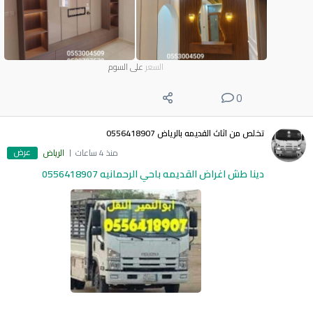
السعر
على السوم
0
تخلص من اثاث القديمه بالرياض 0556418907
عرض
منذ 4 ساعات
الرياض
دينا طش اغراض القديمه باحي الرحمانيه 0556418907