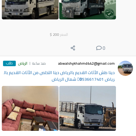
السعر
200
$
0
طلب
abwalshykhahmd442@gmail.com
منذ ساعة
الرياض
دينا طش الأثاث القديم بالرياض دينا التخلص من الأثاث القديم بال
رياض 0َ536617401 شمال الرياض