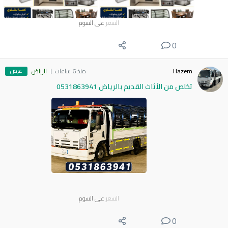
السعر
على السوم
0
عرض
Hazem
منذ 6 ساعات
الرياض
تخلص من الأثاث القديم بالرياض 0531863941
السعر
على السوم
0