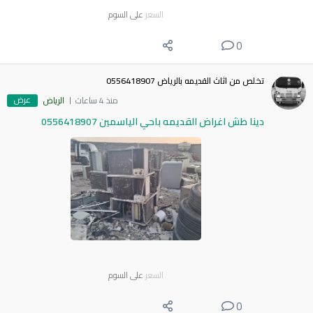
السعر
على السوم
0
تخلص من اثاث القديمه بالرياض 0556418907
عرض
منذ 4 ساعات
الرياض
دينا طش اغراض القديمه باحي الياسمين 0556418907
السعر
على السوم
0