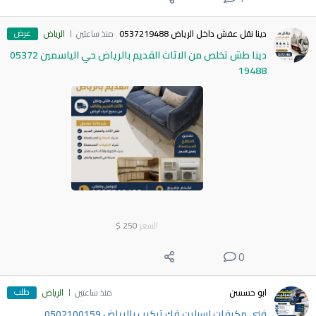
عرض
دينا نقل عفش داخل الرياض 0537219488
منذ ساعتين
الرياض
دينا طش تخلص من الاثاث القديم بالرياض حي الياسمين 05372
19488
السعر
250
$
0
طلب
ابو حسسن
منذ ساعتين
الرياض
فني مكيفات اسبليت فك تركيب بالرياض 0502100159