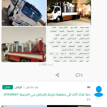
السعر
250
$
0
عرض
Ail
منذ ساعتين
الرياض
دينا تخاذ اثاث الى جمعية خيرية بالرياض حي الدرعية 05558461
71