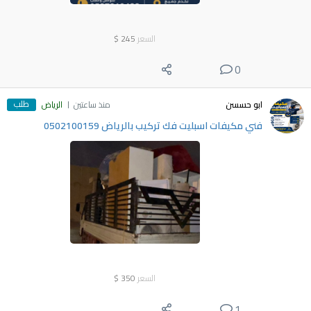
السعر
245
$
0
طلب
ابو حسسن
منذ ساعتين
الرياض
فني مكيفات اسبليت فك تركيب بالرياض 0502100159
السعر
350
$
1