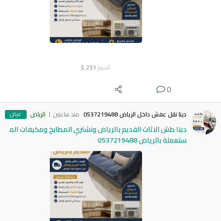
السعر
231
$
0
عرض
دينا نقل عفش داخل الرياض 0537219488
منذ ساعتين
الرياض
دينا طش الاثاث القديم بالرياض ونشتري المطابخ ومكيفات الم
ستعملة بالرياض 0537219488