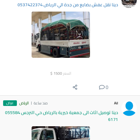
دينا نقل عفش بضايع من جدة الي الرياض 0537422374
السعر
1500
$
0
عرض
Ail
منذ ساعة
الرياض
دينا توصيل اثاث الى جمعية خيرية بالرياض حي النرجس 055584
6171