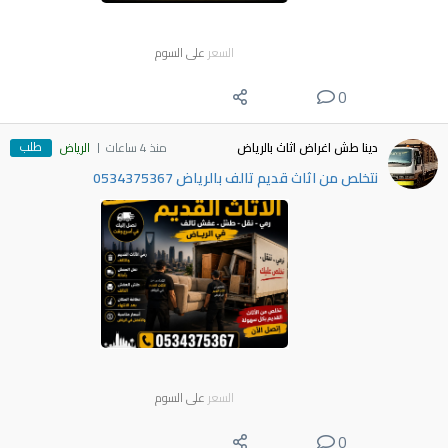
السعر
على السوم
0
طلب
دينا طش اغراض اثاث بالرياض
منذ 4 ساعات
الرياض
نتخلص من اثاث قديم تالف بالرياض 0534375367
السعر
على السوم
0