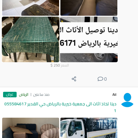
السعر
250
$
0
عرض
Ail
منذ ساعتين
الرياض
دينا تخاذ اثاث الى جمعية خيرية بالرياض حي القدير 055584617
1