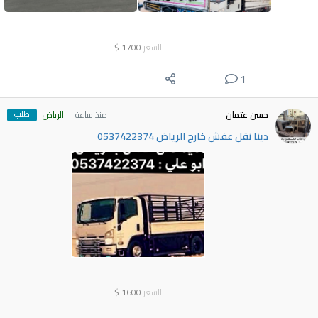
السعر
1700
$
1
طلب
حسن عثمان
منذ ساعة
الرياض
دينا نقل عفش خارج الرياض 0537422374
السعر
1600
$