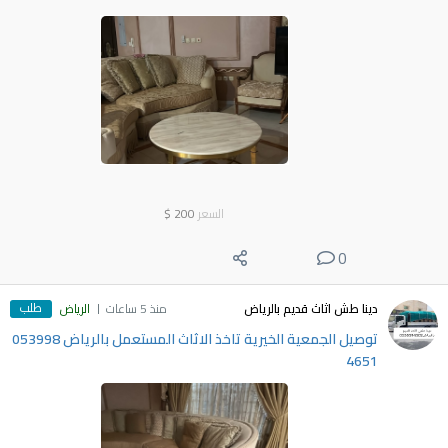
السعر
200
$
0
طلب
دينا طش اثاث قديم بالرياض
منذ 5 ساعات
الرياض
توصيل الجمعية الخيرية تاخذ الاثاث المستعمل بالرياض ‎053998
4651