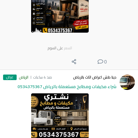
السعر
على السوم
0
عرض
دينا طش اغراض اثاث بالرياض
منذ 4 ساعات
الرياض
شراء مكيفات ومطابخ مستعملة بالرياض 0534375367