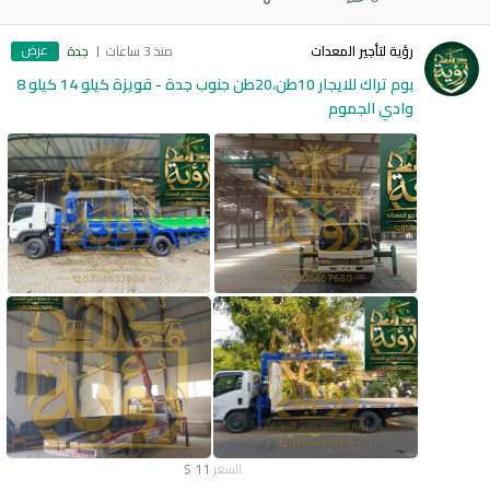
عرض
رؤية لتأجير المعدات
منذ 3 ساعات
جدة
بوم تراك للايجار 10طن،20طن جنوب جدة - قويزة كيلو 14 كيلو 8
وادي الجموم
السعر
11
$