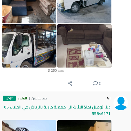
السعر
250
$
0
عرض
Ail
منذ ساعتين
الرياض
دينا توصيل تخاذ الاثاث الى جمعية خيرية بالرياض حي العلياء 05
55846171