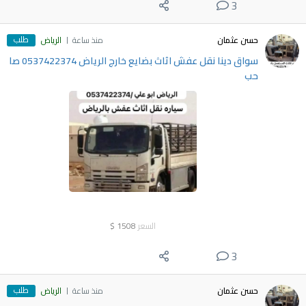
3
طلب
حسن عثمان
منذ ساعة
الرياض
سواق دينا نقل عفش اثاث بضايع خارج الرياض 0537422374 صا
حب
السعر
1508
$
3
طلب
حسن عثمان
منذ ساعة
الرياض