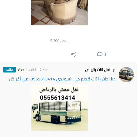
السعر
200
$
0
طلب
دينا نقل اثاث بالرياض
منذ 7 ساعات
جدة
دينا طش اثاث قديم حي السويدي 0555613414 رمي أغراض