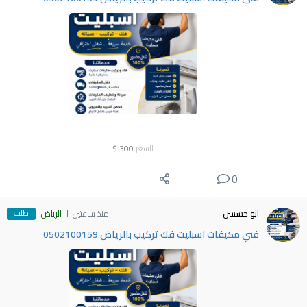
السعر
300
$
0
طلب
ابو حسسن
منذ ساعتين
الرياض
فني مكيفات اسبليت فك تركيب بالرياض 0502100159