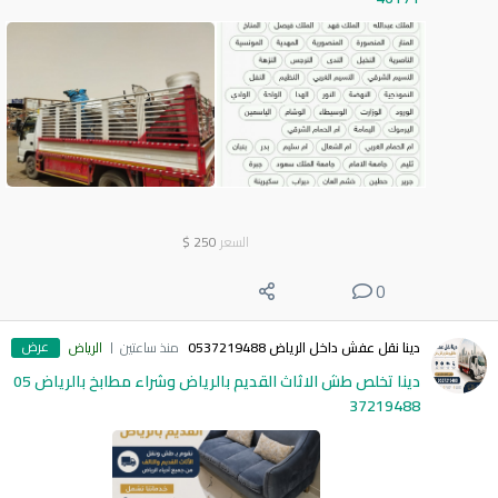
السعر
250
$
0
عرض
دينا نقل عفش داخل الرياض 0537219488
منذ ساعتين
الرياض
دينا تخلص طش الاثاث القديم بالرياض وشراء مطابخ بالرياض 05
37219488