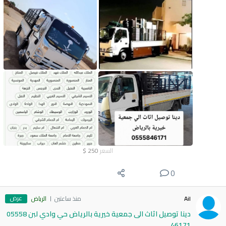
السعر
250
$
0
عرض
Ail
منذ ساعتين
الرياض
دينا توصيل اثاث الى جمعية خيرية بالرياض حي وادي لبن 05558
46171