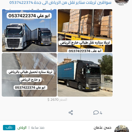
سواقين تريلات ستاير نقل من الرياض الى جدة 0537422374
السعر
2670
$
4
طلب
حسن عثمان
منذ ساعة
الرياض