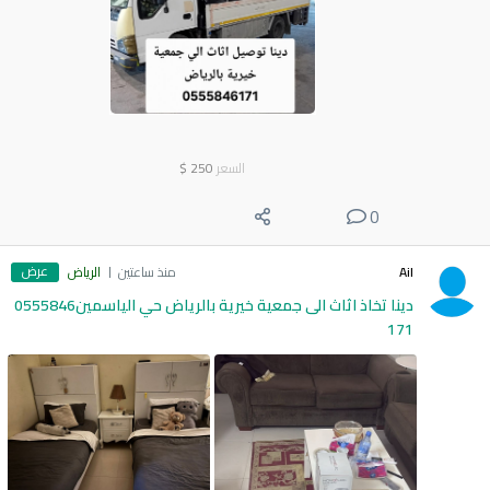
السعر
250
$
0
عرض
Ail
منذ ساعتين
الرياض
دينا تخاذ اثاث الى جمعية خيرية بالرياض حي الياسمين0555846
171