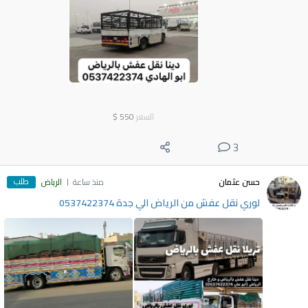
السعر
550
$
3
طلب
حسن عثمان
منذ ساعة
الرياض
لوري نقل عفش من الرياض الي جدة 0537422374