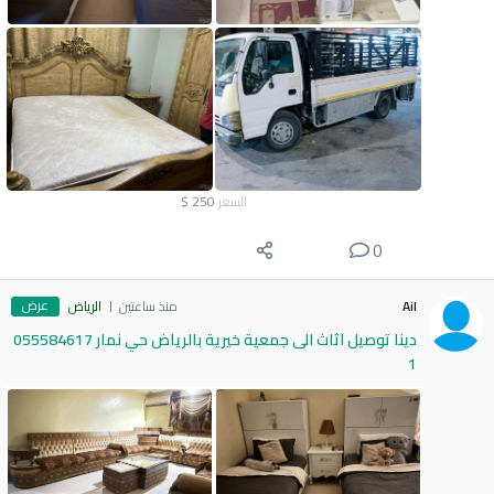
السعر
250
$
0
عرض
Ail
منذ ساعتين
الرياض
دينا توصيل اثاث الى جمعية خيرية بالرياض حي نمار 055584617
1