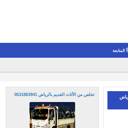
المتابعة
تخلص من الأثاث القديم بالرياض 0531863941
رياض