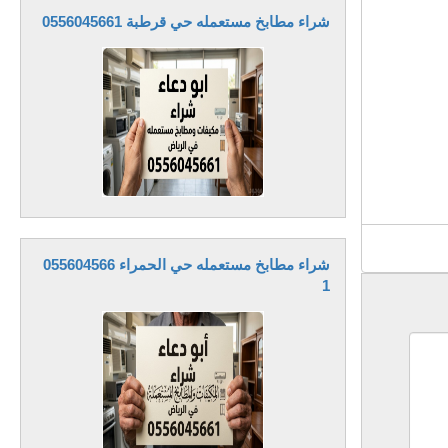
شراء مطابخ مستعمله حي قرطبة 0556045661
شراء مطابخ مستعمله حي الحمراء 055604566
1