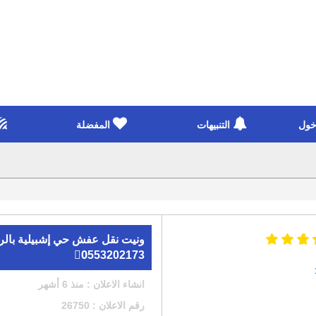
خول
التنبيهات
المفضلة
ونيت نقل عفش حي إشبيلية بال
0َ553202173
انشاء الاعلان : منذ 6 أشهر
رقم الاعلان : 26750