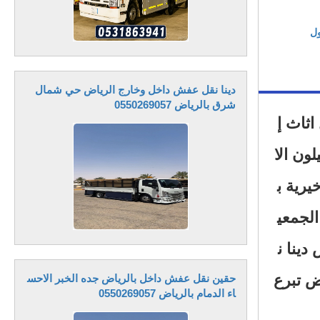
ول
دينا نقل عفش داخل وخارج الرياض حي شمال
شرق بالرياض 0550269057
 نقل اثاث إ
اث الى جمعية خيرية بالرياض 0َ553202173 اليشيلون الا
يرية ب
فش الجمعي
ينا ن
ض تبرع
حقين نقل عفش داخل بالرياض جده الخبر الاحس
اء الدمام بالرياض 0550269057