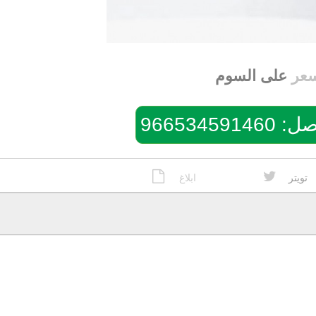
سعر
على السوم
96653459
تويتر
ابلاغ