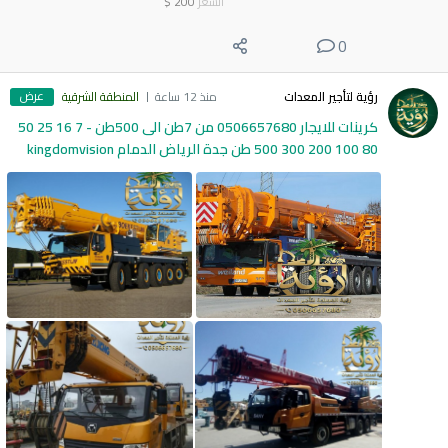
السعر
200
$
0
عرض
رؤية لتأجير المعدات
منذ 12 ساعة
المنطقة الشرقية
كرينات للايجار 0506657680 من 7طن الى 500طن - 7 16 25 50
80 100 200 300 500 طن جدة الرياض الدمام kingdomvision