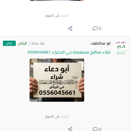
السعر
على السوم
0
عرض
ابو عبداللطيف
منذ ساعة
الرياض
شراء مطابخ مستعمله حي الحمراء 0556045661
السعر
على السوم
0