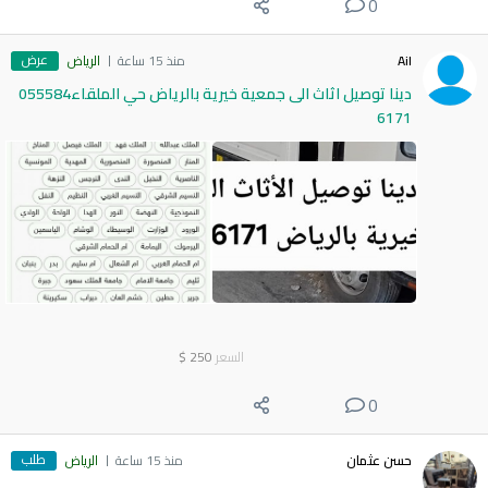
0
عرض
Ail
منذ 15 ساعة
الرياض
دينا توصيل اثاث الى جمعية خيرية بالرياض حي الملقاء055584
6171
السعر
250
$
0
طلب
حسن عثمان
منذ 15 ساعة
الرياض