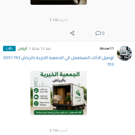
السعر
150
$
0
طلب
Alnzer11
منذ 13 ساعة
الرياض
توصيل الاثات المستعمل الي الجمعيه الخيريه بالرياض 0551793
703
السعر
150
$