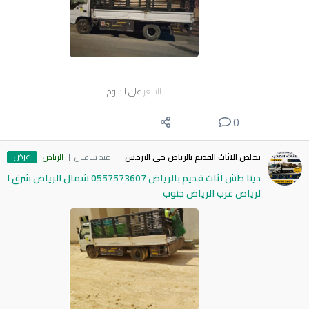
السعر
على السوم
0
عرض
تخلص الاثاث القديم بالرياض حي النرجس
منذ ساعتين
الرياض
دينا طش اثاث قديم بالرياض 0557573607 شمال الرياض شرق ا
لرياض غرب الرياض جنوب