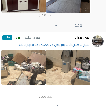
السعر
250
$
0
طلب
حسن عثمان
منذ 15 ساعة
الرياض
سيارات طش اثاث بالرياض 0537422374 قديم تالف
السعر
300
$