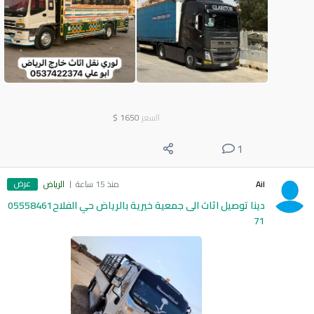
السعر
1650
$
1
عرض
Ail
منذ 15 ساعة
الرياض
دينا توصيل اثاث الى جمعية خيرية بالرياض حي الفلاح05558461
71