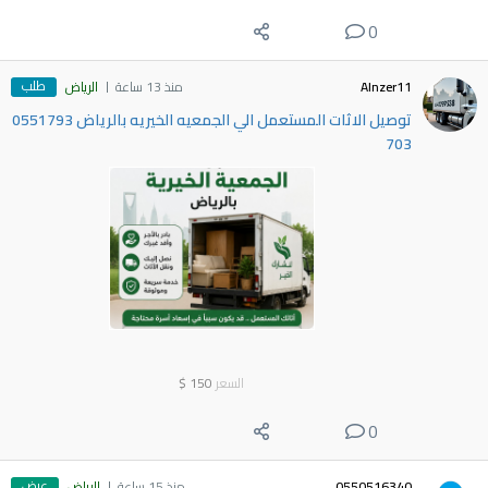
0
طلب
Alnzer11
منذ 13 ساعة
الرياض
توصيل الاثات المستعمل الي الجمعيه الخيريه بالرياض 0551793
703
السعر
150
$
0
عرض
0550516340
منذ 15 ساعة
الرياض