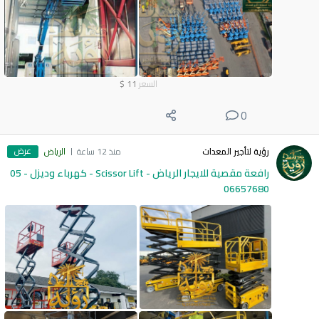
السعر
11
$
0
عرض
رؤية لتأجير المعدات
منذ 12 ساعة
الرياض
رافعة مقصية للايجار الرياض - Scissor Lift - كهرباء وديزل - 05
06657680