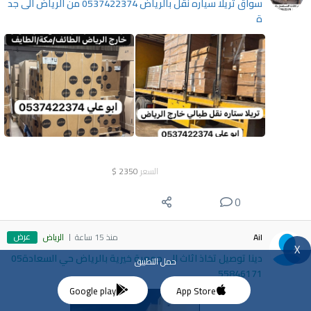
سواق تريلا سياره نقل بالرياض 0537422374 من الرياض الى جد
ة
السعر
2350
$
0
عرض
Ail
منذ 15 ساعة
الرياض
X
دينا توصيل تخاذ اثاث الى جمعية خيرية بالرياض حي السعادة05
حمل التطبيق
55846171
Google play
App Store