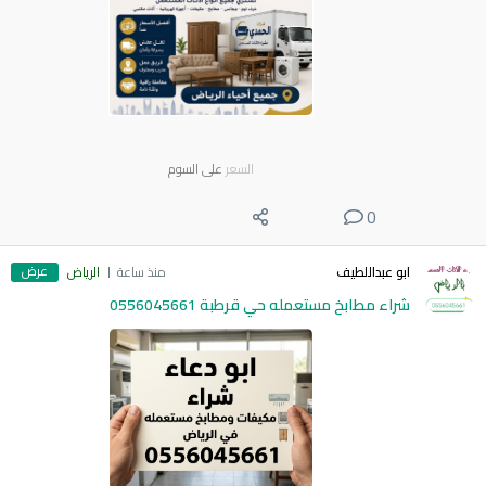
السعر
على السوم
0
عرض
ابو عبداللطيف
منذ ساعة
الرياض
شراء مطابخ مستعمله حي قرطبة 0556045661