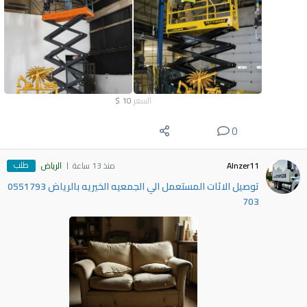
السعر
10
$
0
طلب
Alnzer11
منذ 13 ساعة
الرياض
توصيل الاثات المستعمل الي الجمعيه الخيريه بالرياض 0551793
703