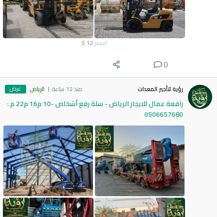
السعر
12
$
0
عرض
رؤية لتأجير المعدات
منذ 12 ساعة
الرياض
رافعة عمال للايجار الرياض - سلة رفع أشخاص -10 م16 م22 م :
0506657680