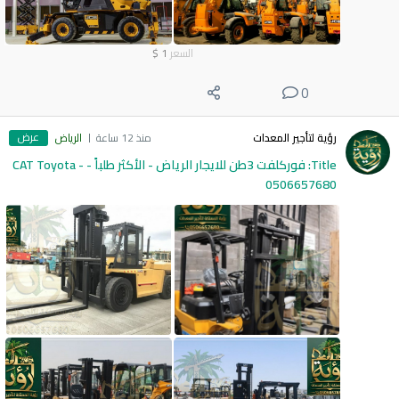
السعر
1
$
0
عرض
رؤية لتأجير المعدات
منذ 12 ساعة
الرياض
Title: فوركلفت 3طن للايجار الرياض - الأكثر طلباً - CAT Toyota -
0506657680