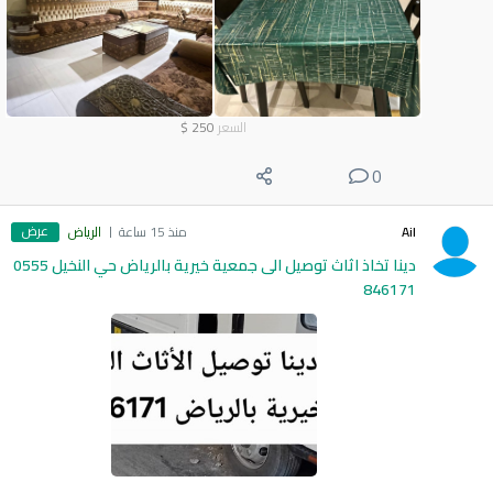
السعر
250
$
0
عرض
Ail
منذ 15 ساعة
الرياض
دينا تخاذ اثاث توصيل الى جمعية خيرية بالرياض حي النخيل 0555
846171