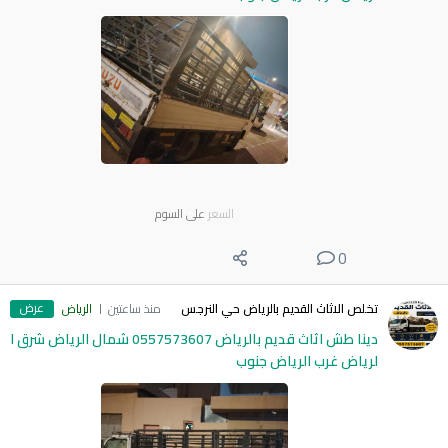
السعر
على السوم
0
عرض
تخلص الاثاث القديم بالرياض حي النرجس
منذ ساعتين
الرياض
دينا طش اثاث قديم بالرياض 0557573607 شمال الرياض شرق ا
لرياض غرب الرياض جنوب