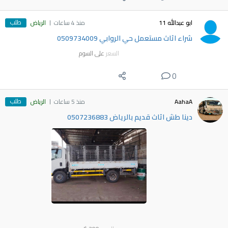
طلب
ابو عبدالله 11
منذ 4 ساعات
الرياض
شراء اثاث مستعمل حي الروابي 0509734009
السعر
على السوم
0
طلب
AahaA
منذ 5 ساعات
الرياض
دينا طش اثاث قديم بالرياض 0507236883