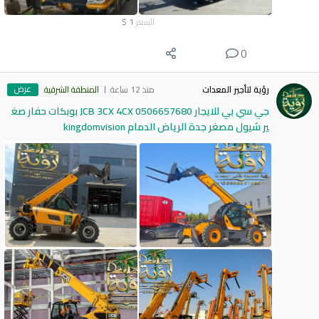
السعر
1
$
0
عرض
رؤية لتأجير المعدات
منذ 12 ساعة
المنطقة الشرقية
جي سي بي للايجار 0506657680 JCB 3CX 4CX بوبكات حفار صغ
ير شيول مصغر جدة الرياض الدمام kingdomvision