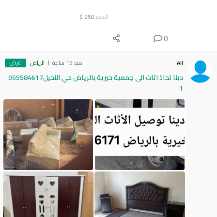
السعر
250
$
0
عرض
Ail
منذ 15 ساعة
الرياض
دينا تخاذ اثاث الى جمعية خيرية بالرياض حي النخيل055584617
1