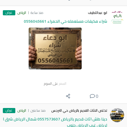
عرض
ابو عبداللطيف
منذ ساعة
الرياض
شراء مكيفات مستعمله حي الحمراء 0556045661
السعر
على السوم
0
عرض
تخلص الاثاث القديم بالرياض حي النرجس
منذ ساعتين
الرياض
دينا طش اثاث قديم بالرياض 0557573607 شمال الرياض شرق ا
لرياض غرب الرياض جنوب