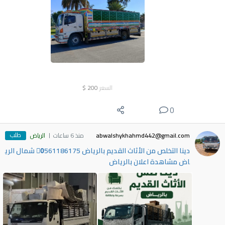
السعر
200
$
0
طلب
abwalshykhahmd442@gmail.com
منذ 6 ساعات
الرياض
دينا التخلص من الأثاث القديم بالرياض 0َ561186175 شمال الري
اض مشاهدة اعلان بالرياض