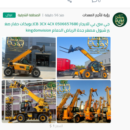
0
عرض
رؤية لتأجير المعدات
منذ 56 دقيقة
المنطقة الشرقية
جي سي بي للايجار 0506657680 JCB 3CX 4CX بوبكات حفار صغ
ير شيول مصغر جدة الرياض الدمام kingdomvision
السعر
1
$