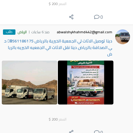
السعر
200
$
0
طلب
abwalshykhahmd442@gmail.com
منذ 6 ساعات
الرياض
دينا توصيل الاثاث لي الجمعية الخيرية بالرياض 0َ561186175 ح
ي الصحافة بالرياض دينا نقل الاثاث الي الجمعيه الخيريه بالريا
ض
السعر
200
$
0