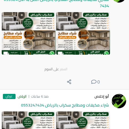
7434
السعر
على السوم
0
عرض
أبو إخلاص
منذ 6 ساعات
الرياض
شراء مكيفات ومطابخ سكراب بالرياض 0553247434