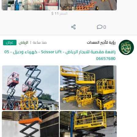
السعر
11
$
0
عرض
رؤية لتأجير المعدات
منذ ساعة
الرياض
رافعة مقصية للايجار الرياض - Scissor Lift - كهرباء وديزل - 05
06657680