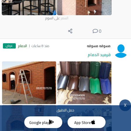
السعر
على السوم
0
عرض
مسوقه مسوقه
منذ 8 ساعات
الدمام
قرميد الدمام
X
حمل التطبيق
Google play
App Store