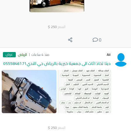
السعر
250
$
0
عرض
Ail
منذ 4 ساعات
الرياض
دينا تخاذ اثاث الى جمعية خيرية بالرياض حي الندي0555846171
السعر
250
$