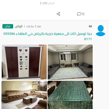
السعر
250
$
0
عرض
Ail
منذ 3 ساعات
الرياض
دينا توصيل اثاث الى جمعية خيرية بالرياض حي الملقاء 055584
6171