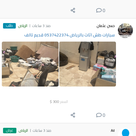
0
طلب
حسن عثمان
منذ 3 ساعات
الرياض
سيارات طش اثاث بالرياض 0537422374 قديم تالف
السعر
300
$
0
عرض
Ail
منذ 3 ساعات
الرياض