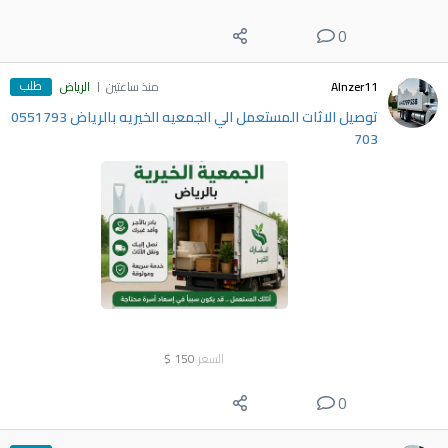
0
طلب
Alnzer11
منذ ساعتين
الرياض
توصيل الاثات المستعمل الي الجمعيه الخيريه بالرياض 0551793
703
السعر
150
$
0