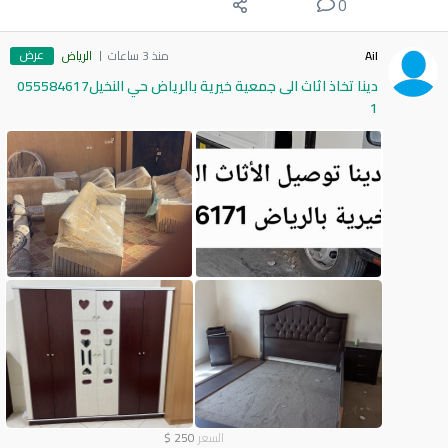
0
عرض
Ail
منذ 3 ساعات
الرياض
دينا تخاذ اثاث الى جمعية خيرية بالرياض حي النخيل055584617
1
السعر
250
$