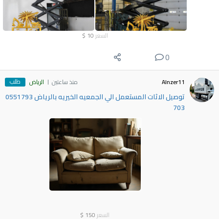
السعر
10
$
0
طلب
Alnzer11
منذ ساعتين
الرياض
توصيل الاثات المستعمل الي الجمعيه الخيريه بالرياض 0551793
703
السعر
150
$