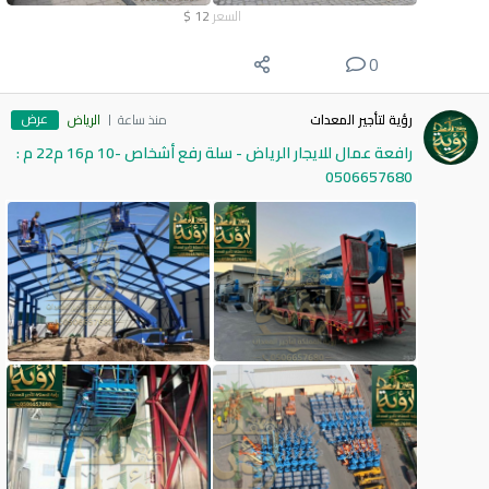
السعر
12
$
0
عرض
رؤية لتأجير المعدات
منذ ساعة
الرياض
رافعة عمال للايجار الرياض - سلة رفع أشخاص -10 م16 م22 م :
0506657680