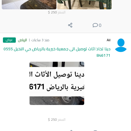
السعر
250
$
0
عرض
Ail
منذ 3 ساعات
الرياض
دينا تخاذ اثاث توصيل الى جمعية خيرية بالرياض حي النخيل 0555
846171
السعر
250
$