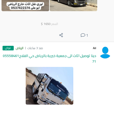
السعر
1650
$
1
عرض
Ail
منذ 3 ساعات
الرياض
دينا توصيل اثاث الى جمعية خيرية بالرياض حي الفلاح05558461
71