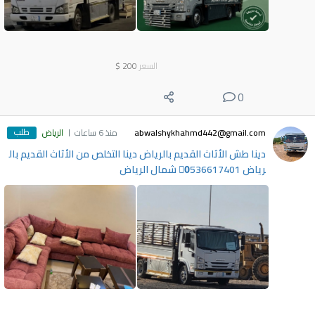
السعر
200
$
0
طلب
abwalshykhahmd442@gmail.com
منذ 6 ساعات
الرياض
دينا طش الأثاث القديم بالرياض دينا التخلص من الأثاث القديم بال
رياض 0َ536617401 شمال الرياض