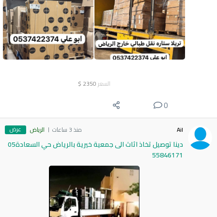
السعر
2350
$
0
عرض
Ail
منذ 3 ساعات
الرياض
دينا توصيل تخاذ اثاث الى جمعية خيرية بالرياض حي السعادة05
55846171