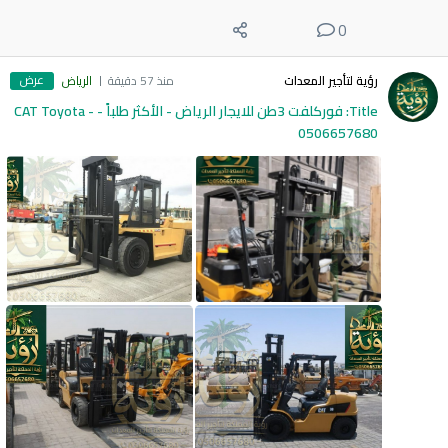
0
عرض
رؤية لتأجير المعدات
منذ 57 دقيقة
الرياض
Title: فوركلفت 3طن للايجار الرياض - الأكثر طلباً - CAT Toyota -
0506657680