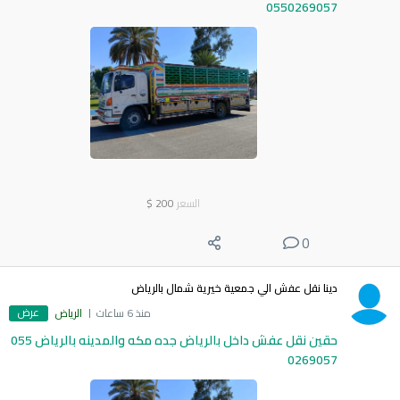
0550269057
السعر
200
$
0
دينا نقل عفش الي جمعية خيرية شمال بالرياض
عرض
منذ 6 ساعات
الرياض
حقين نقل عفش داخل بالرياض جده مكه والمدينه بالرياض 055
0269057