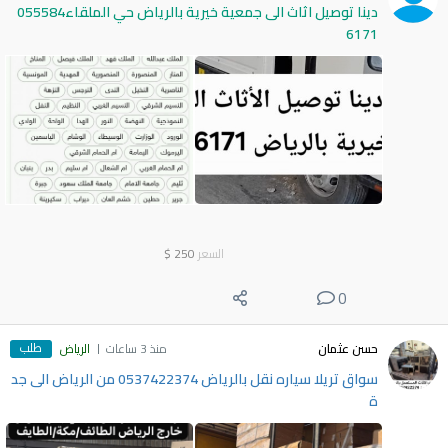
دينا توصيل اثاث الى جمعية خيرية بالرياض حي الملقاء055584
6171
السعر
250
$
0
طلب
حسن عثمان
منذ 3 ساعات
الرياض
سواق تريلا سياره نقل بالرياض 0537422374 من الرياض الى جد
ة