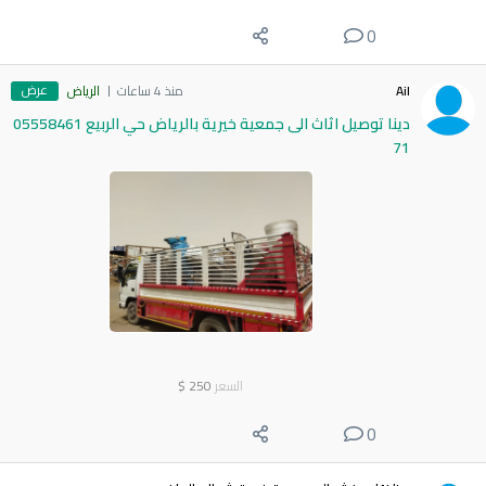
0
عرض
Ail
منذ 4 ساعات
الرياض
دينا توصيل اثاث الى جمعية خيرية بالرياض حي الربيع 05558461
71
السعر
250
$
0