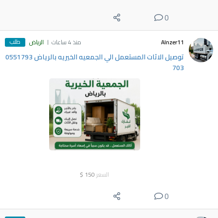
0
طلب
Alnzer11
منذ 4 ساعات
الرياض
توصيل الاثات المستعمل الي الجمعيه الخيريه بالرياض 0551793
703
السعر
150
$
0