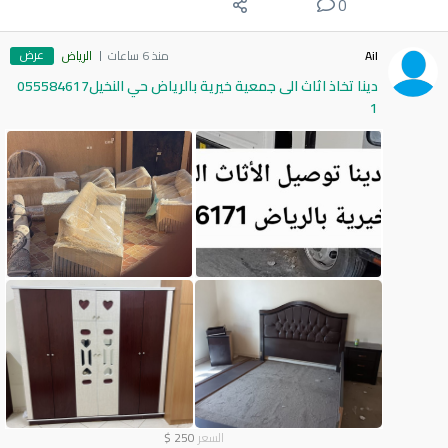
0
عرض
Ail
منذ 6 ساعات
الرياض
دينا تخاذ اثاث الى جمعية خيرية بالرياض حي النخيل055584617
1
السعر
250
$