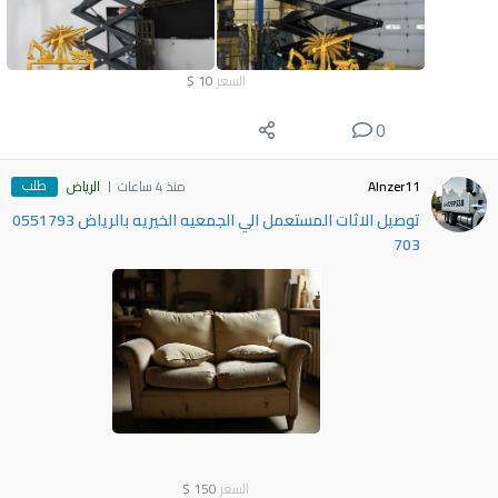
السعر
10
$
0
طلب
Alnzer11
منذ 4 ساعات
الرياض
توصيل الاثات المستعمل الي الجمعيه الخيريه بالرياض 0551793
703
السعر
150
$