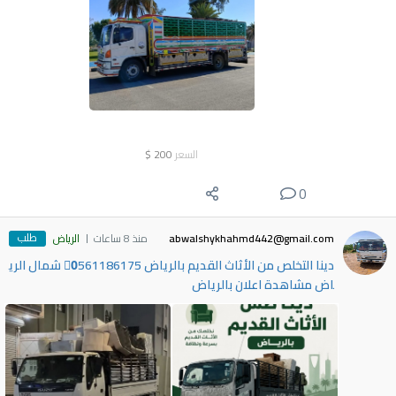
السعر
200
$
0
طلب
abwalshykhahmd442@gmail.com
منذ 8 ساعات
الرياض
دينا التخلص من الأثاث القديم بالرياض 0َ561186175 شمال الري
اض مشاهدة اعلان بالرياض