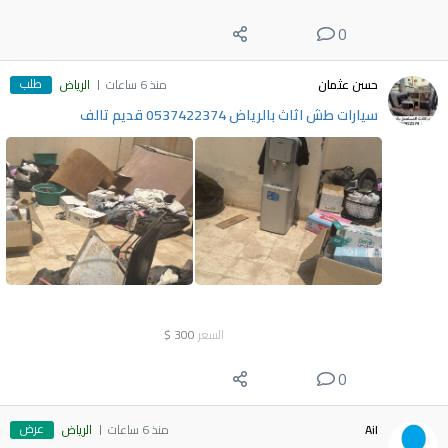
0
طلب
حسن عثمان
منذ 6 ساعات
الرياض
سيارات طش اثاث بالرياض 0537422374 قديم تالف
السعر
300
$
0
عرض
Ail
منذ 6 ساعات
الرياض