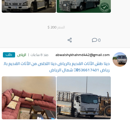
السعر
200
$
0
طلب
abwalshykhahmd442@gmail.com
منذ 8 ساعات
الرياض
دينا طش الأثاث القديم بالرياض دينا التخلص من الأثاث القديم بال
رياض 0َ536617401 شمال الرياض