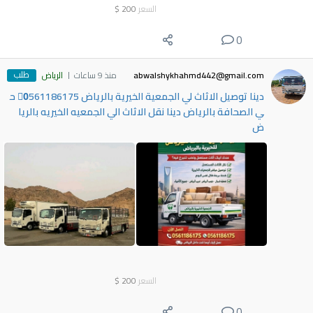
السعر
200
$
0
طلب
abwalshykhahmd442@gmail.com
منذ 9 ساعات
الرياض
دينا توصيل الاثاث لي الجمعية الخيرية بالرياض 0َ561186175 ح
ي الصحافة بالرياض دينا نقل الاثاث الي الجمعيه الخيريه بالريا
ض
السعر
200
$
0