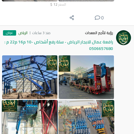
السعر
12
$
0
عرض
رؤية لتأجير المعدات
منذ 3 ساعات
الرياض
رافعة عمال للايجار الرياض - سلة رفع أشخاص -10 م16 م22 م :
0506657680