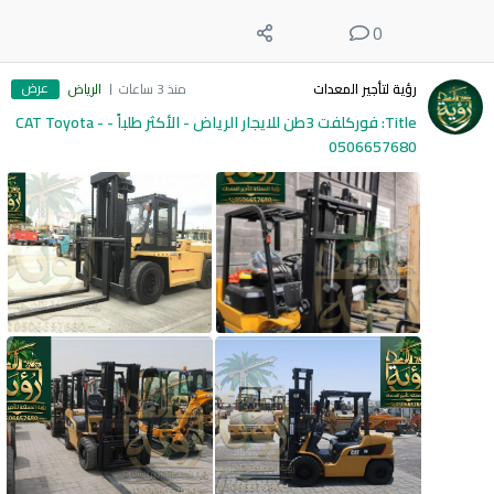
0
عرض
رؤية لتأجير المعدات
منذ 3 ساعات
الرياض
Title: فوركلفت 3طن للايجار الرياض - الأكثر طلباً - CAT Toyota -
0506657680