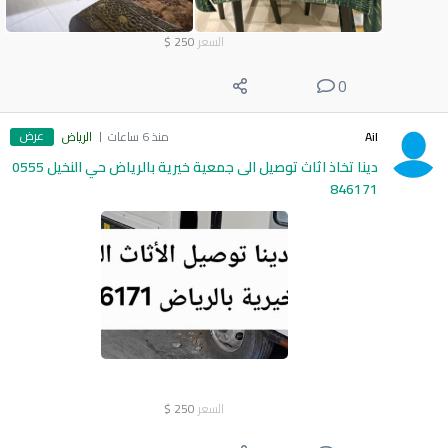
السعر
250
$
0
عرض
Ail
منذ 6 ساعات
الرياض
دينا تخاذ اثاث توصيل الى جمعية خيرية بالرياض حي النخيل 0555
846171
السعر
250
$