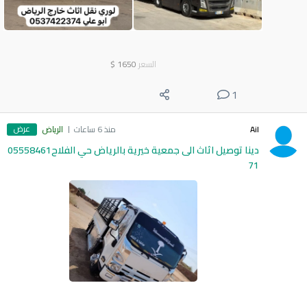
السعر
1650
$
1
عرض
Ail
منذ 6 ساعات
الرياض
دينا توصيل اثاث الى جمعية خيرية بالرياض حي الفلاح05558461
71