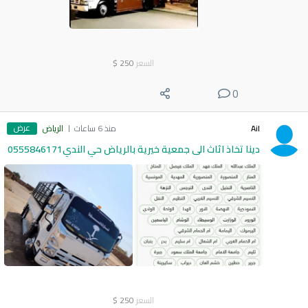
السعر
250
$
0
عرض
Ail
منذ 6 ساعات
الرياض
دينا تخاذ اثاث الى جمعية خيرية بالرياض حي الندي0555846171
السعر
250
$