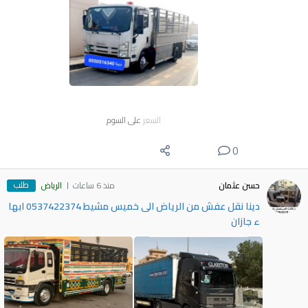
السعر
على السوم
0
طلب
حسن عثمان
منذ 6 ساعات
الرياض
دينا نقل عفش من الرياض الى خميس مشيط 0537422374 ابها
ء جازان