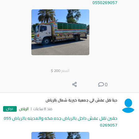
0550269057
السعر
200
$
0
دينا نقل عفش الي جمعية خيرية شمال بالرياض
عرض
منذ 8 ساعات
الرياض
حقين نقل عفش داخل بالرياض جده مكه والمدينه بالرياض 055
0269057