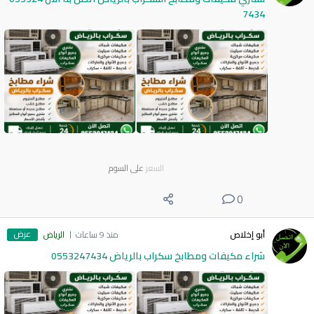
7434
السعر
على السوم
0
عرض
أبو إخلاص
منذ 9 ساعات
الرياض
شراء مكيفات ومطابخ سكراب بالرياض 0553247434