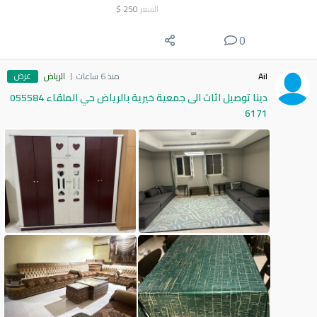
السعر
250
$
0
عرض
Ail
منذ 6 ساعات
الرياض
دينا توصيل اثاث الى جمعية خيرية بالرياض حي الملقاء 055584
6171