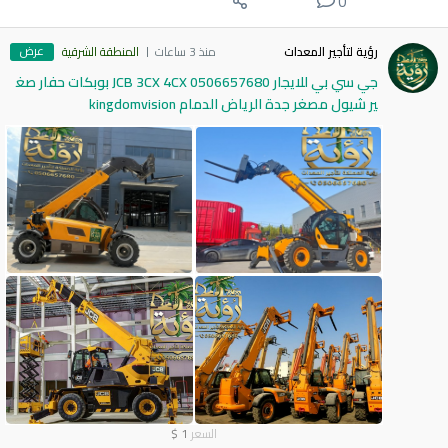
0
عرض
رؤية لتأجير المعدات
منذ 3 ساعات
المنطقة الشرقية
جي سي بي للايجار 0506657680 JCB 3CX 4CX بوبكات حفار صغ
ير شيول مصغر جدة الرياض الدمام kingdomvision
السعر
1
$