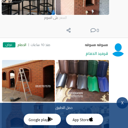
السعر
على السوم
0
عرض
مسوقه مسوقه
منذ 10 ساعات
الدمام
قرميد الدمام
X
حمل التطبيق
Google play
App Store