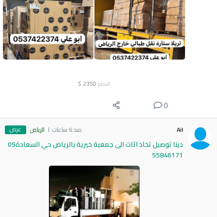
السعر
2350
$
0
عرض
Ail
منذ 6 ساعات
الرياض
دينا توصيل تخاذ اثاث الى جمعية خيرية بالرياض حي السعادة05
55846171