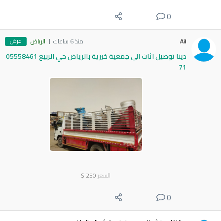
0
عرض
Ail
منذ 6 ساعات
الرياض
دينا توصيل اثاث الى جمعية خيرية بالرياض حي الربيع 05558461
71
السعر
250
$
0