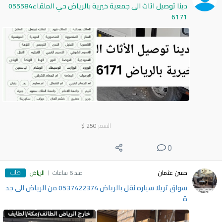
دينا توصيل اثاث الى جمعية خيرية بالرياض حي الملقاء055584
6171
السعر
250
$
0
طلب
حسن عثمان
منذ 6 ساعات
الرياض
سواق تريلا سياره نقل بالرياض 0537422374 من الرياض الى جد
ة