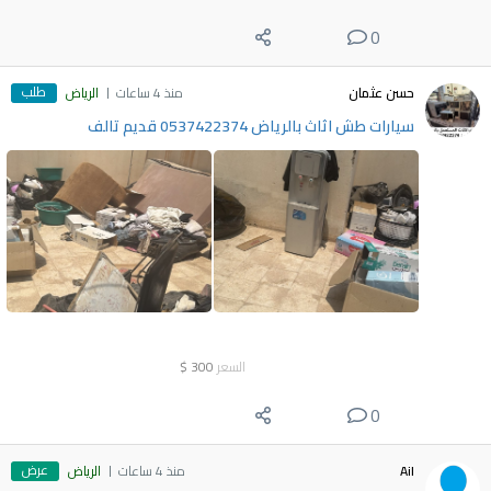
0
طلب
حسن عثمان
منذ 4 ساعات
الرياض
سيارات طش اثاث بالرياض 0537422374 قديم تالف
السعر
300
$
0
عرض
Ail
منذ 4 ساعات
الرياض