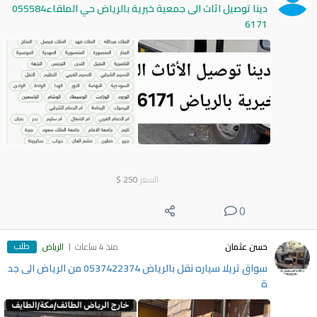
دينا توصيل اثاث الى جمعية خيرية بالرياض حي الملقاء055584
6171
السعر
250
$
0
طلب
حسن عثمان
منذ 4 ساعات
الرياض
سواق تريلا سياره نقل بالرياض 0537422374 من الرياض الى جد
ة