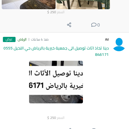
السعر
250
$
0
عرض
Ail
منذ 4 ساعات
الرياض
دينا تخاذ اثاث توصيل الى جمعية خيرية بالرياض حي النخيل 0555
846171
السعر
250
$