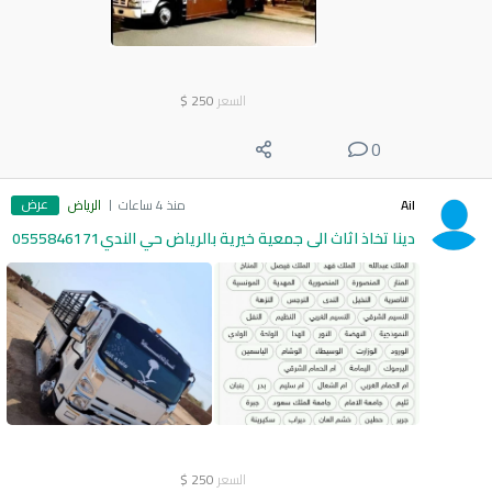
السعر
250
$
0
عرض
Ail
منذ 4 ساعات
الرياض
دينا تخاذ اثاث الى جمعية خيرية بالرياض حي الندي0555846171
السعر
250
$