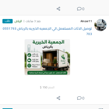
0
طلب
Alnzer11
منذ 3 ساعات
الرياض
توصيل الاثات المستعمل الي الجمعيه الخيريه بالرياض 0551793
703
السعر
150
$
0