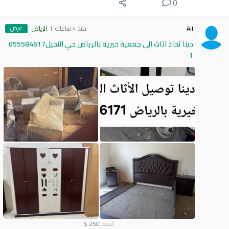
0
عرض
Ail
منذ 4 ساعات
الرياض
دينا تخاذ اثاث الى جمعية خيرية بالرياض حي النخيل055584617
1
السعر
250
$