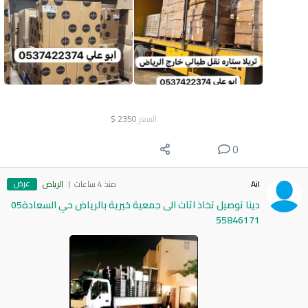
السعر
2350
$
0
عرض
Ail
منذ 4 ساعات
الرياض
دينا توصيل تخاذ اثاث الى جمعية خيرية بالرياض حي السعادة05
55846171