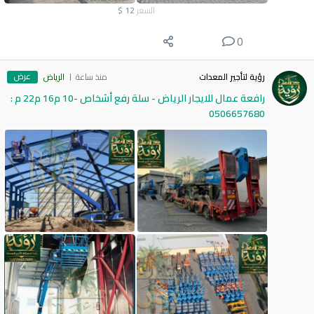
السعر
12
$
0
عرض
رؤية لتأجير المعدات
منذ ساعة
الرياض
رافعة عمال للايجار الرياض - سلة رفع أشخاص -10 م16 م22 م :
0506657680