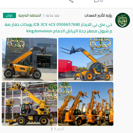
0
عرض
رؤية لتأجير المعدات
منذ ساعة
المنطقة الشرقية
جي سي بي للايجار 0506657680 JCB 3CX 4CX بوبكات حفار صغ
ير شيول مصغر جدة الرياض الدمام kingdomvision
السعر
1
$