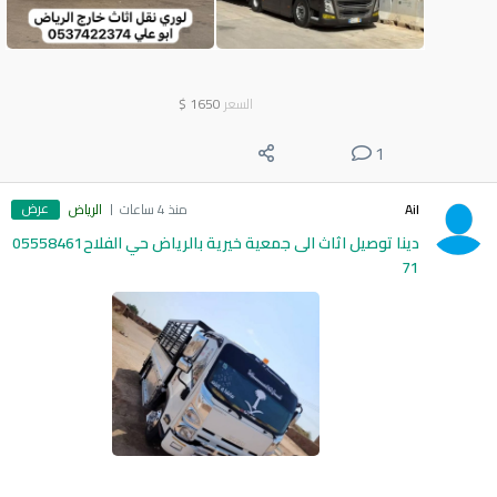
السعر
1650
$
1
عرض
Ail
منذ 4 ساعات
الرياض
دينا توصيل اثاث الى جمعية خيرية بالرياض حي الفلاح05558461
71