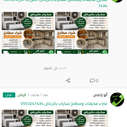
7434
السعر
على السوم
0
عرض
أبو إخلاص
منذ 7 ساعات
الرياض
شراء مكيفات ومطابخ سكراب بالرياض 0553247434