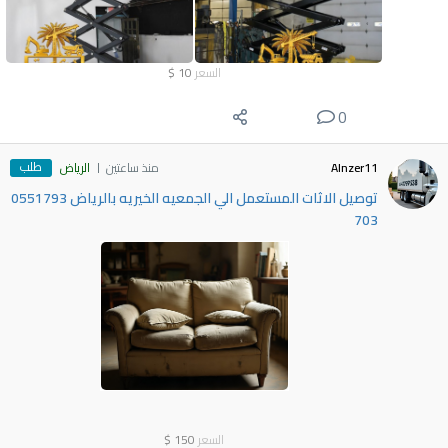
السعر
10
$
0
طلب
Alnzer11
منذ ساعتين
الرياض
توصيل الاثات المستعمل الي الجمعيه الخيريه بالرياض 0551793
703
السعر
150
$