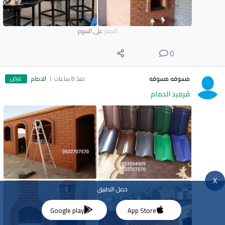
السعر
على السوم
0
عرض
مسوقه مسوقه
منذ 8 ساعات
الدمام
قرميد الدمام
X
حمل التطبيق
Google play
App Store