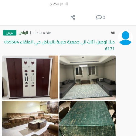
السعر
250
$
0
عرض
Ail
منذ 4 ساعات
الرياض
دينا توصيل اثاث الى جمعية خيرية بالرياض حي الملقاء 055584
6171