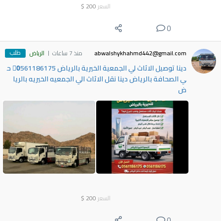
السعر
200
$
0
طلب
abwalshykhahmd442@gmail.com
منذ 7 ساعات
الرياض
دينا توصيل الاثاث لي الجمعية الخيرية بالرياض 0َ561186175 ح
ي الصحافة بالرياض دينا نقل الاثاث الي الجمعيه الخيريه بالريا
ض
السعر
200
$
0