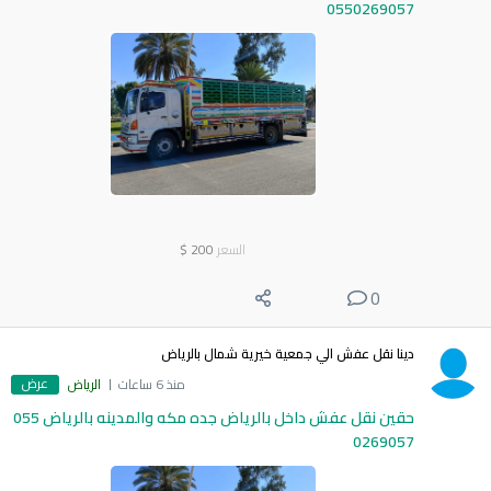
0550269057
السعر
200
$
0
دينا نقل عفش الي جمعية خيرية شمال بالرياض
عرض
منذ 6 ساعات
الرياض
حقين نقل عفش داخل بالرياض جده مكه والمدينه بالرياض 055
0269057