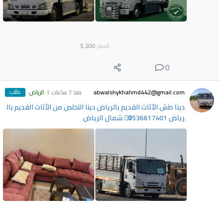
السعر
200
$
0
طلب
abwalshykhahmd442@gmail.com
منذ 7 ساعات
الرياض
دينا طش الأثاث القديم بالرياض دينا التخلص من الأثاث القديم بال
رياض 0َ536617401 شمال الرياض