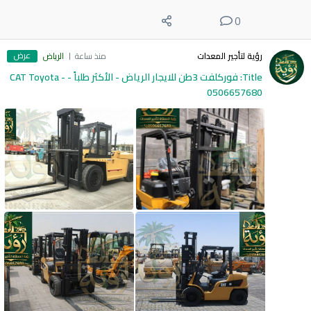
0
عرض
رؤية لتأجير المعدات
منذ ساعة
الرياض
Title: فوركلفت 3طن للايجار الرياض - الأكثر طلباً - CAT Toyota -
0506657680