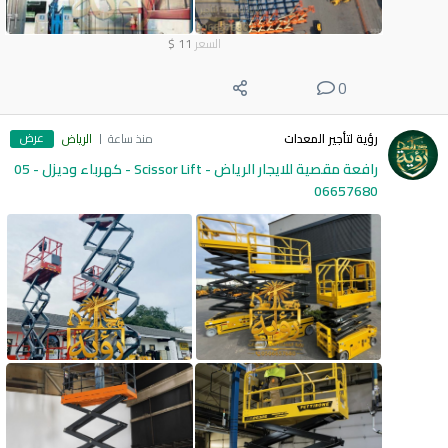
السعر
11
$
0
عرض
رؤية لتأجير المعدات
منذ ساعة
الرياض
رافعة مقصية للايجار الرياض - Scissor Lift - كهرباء وديزل - 05
06657680