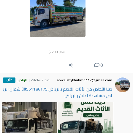
السعر
200
$
0
طلب
abwalshykhahmd442@gmail.com
منذ 7 ساعات
الرياض
دينا التخلص من الأثاث القديم بالرياض 0َ561186175 شمال الري
اض مشاهدة اعلان بالرياض