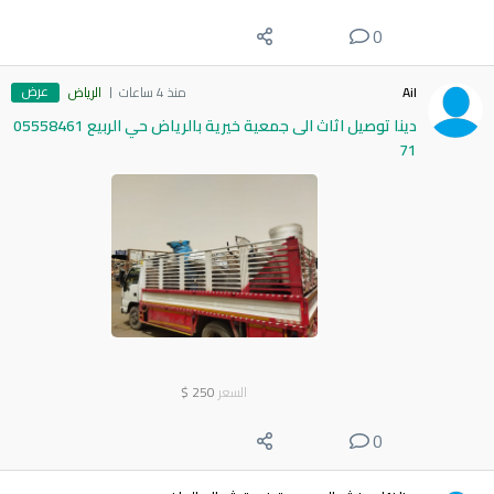
0
عرض
Ail
منذ 4 ساعات
الرياض
دينا توصيل اثاث الى جمعية خيرية بالرياض حي الربيع 05558461
71
السعر
250
$
0