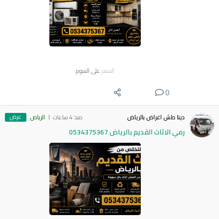
السعر
على السوم
0
عرض
دينا طش اغراض بالرياض
منذ 4 ساعات
الرياض
رمي الاثاث القديم بالرياض 0534375367