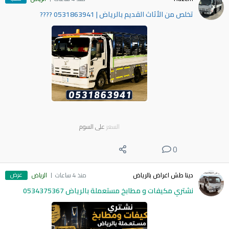
​تخلص من الأثاث القديم بالرياض | 0531863941 ????
السعر
على السوم
0
عرض
دينا طش اغراض بالرياض
منذ 4 ساعات
الرياض
نشتري مكيفات و مطابخ مستعملة بالرياض 0534375367