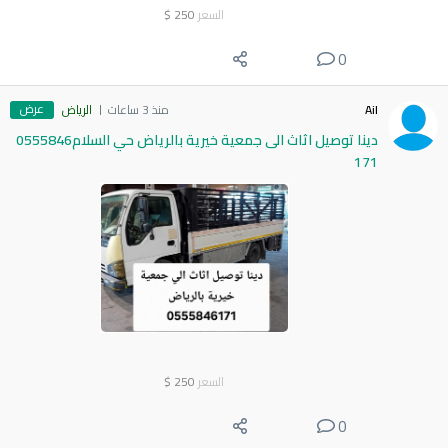
السعر
250
$
0
عرض
Ail
منذ 3 ساعات
الرياض
دينا توصيل اثاث الى جمعية خيرية بالرياض حي السلام0555846
171
السعر
250
$
0