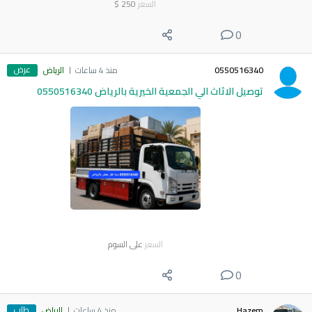
السعر
250
$
0
عرض
0550516340
منذ 4 ساعات
الرياض
توصيل الاثاث الي الجمعية الخيرية بالرياض 0550516340
السعر
على السوم
0
طلب
Hazem
منذ 4 ساعات
الرياض