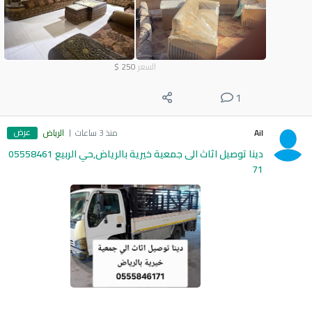
السعر
250
$
1
عرض
Ail
منذ 3 ساعات
الرياض
دينا توصيل اثاث الى جمعية خيرية بالرياض,حي الربيع 05558461
71