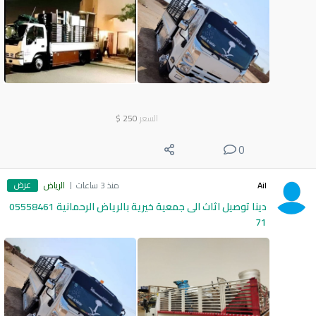
السعر
250
$
0
عرض
Ail
منذ 3 ساعات
الرياض
دينا توصيل اثاث الى جمعية خيرية بالرياض الرحمانية 05558461
71