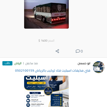
السعر
1400
$
0
طلب
ابو حسسن
منذ ساعتين
الرياض
فني مكيفات اسبليت فك تركيب بالرياض 0502100159