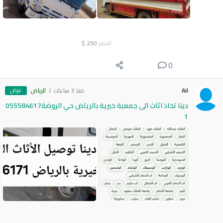
السعر
250
$
0
عرض
Ail
منذ 3 ساعات
الرياض
دينا تخاذ اثاث الى جمعية خيرية بالرياض حي الروضة055584617
1