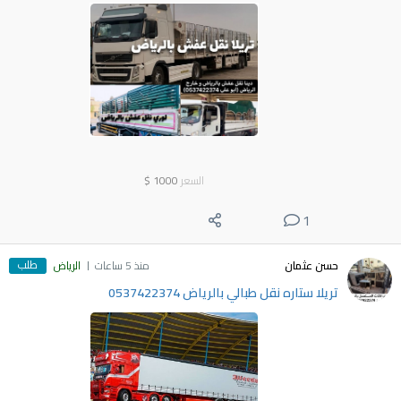
السعر
1000
$
1
طلب
حسن عثمان
منذ 5 ساعات
الرياض
تريلا ستاره نقل طبالي بالرياض 0537422374