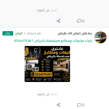
السعر
على السوم
0
عرض
دينا طش اغراض اثاث بالرياض
منذ 4 ساعات
الرياض
شراء مكيفات ومطابخ مستعملة بالرياض 0534375367
السعر
على السوم
0