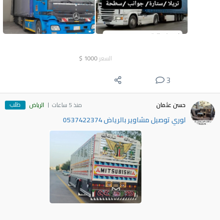
السعر
1000
$
3
طلب
حسن عثمان
منذ 5 ساعات
الرياض
لوري توصيل مشاوير بالرياض 0537422374