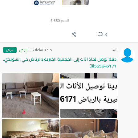
السعر
350
$
3
عرض
Ail
منذ 3 ساعات
الرياض
دينة توصل تخاذ اثاث إلى الجمعية الخيرية بالرياض حي السويدي،
0َ555846171