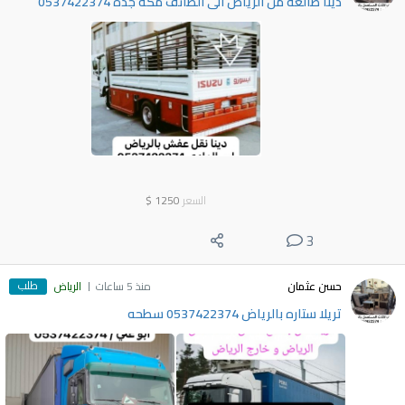
دينا طالعه من الرياض الى الطائف مكة جدة 0537422374
السعر
1250
$
3
طلب
حسن عثمان
منذ 5 ساعات
الرياض
تريلا ستاره بالرياض 0537422374 سطحه