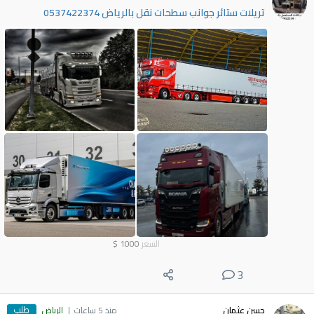
تريلات ستائر جوانب سطحات نقل بالرياض 0537422374
السعر
1000
$
3
طلب
حسن عثمان
منذ 5 ساعات
الرياض