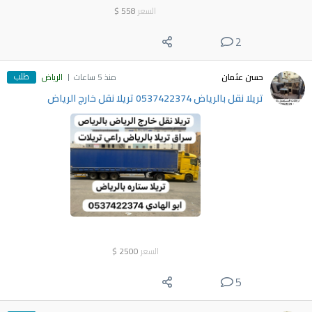
السعر
558
$
2
طلب
حسن عثمان
منذ 5 ساعات
الرياض
تريلا نقل بالرياض 0537422374 تريلا نقل خارج الرياض
السعر
2500
$
5