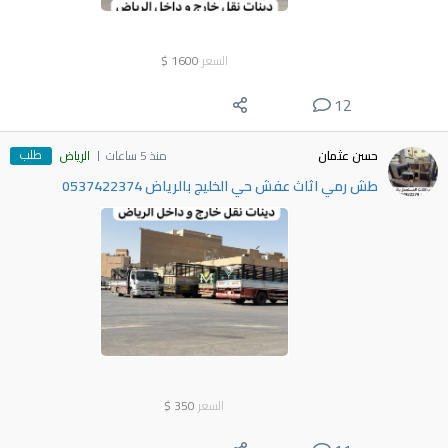
السعر
1600
$
12
طلب
حسن عثمان
منذ 5 ساعات
الرياض
طش رمي اثاث عفش حي الخليج بالرياض 0537422374
السعر
350
$