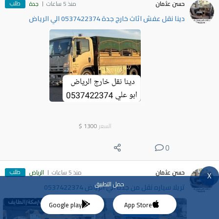
طلب
حسن عثمان
منذ 5 ساعات
جدة
دينا نقل عفش اثاث خارج جدة 0537422374 الي الرياض
السعر
1300
$
0
طلب
حسن عثمان
منذ 5 ساعات
الرياض
X
حمل التطبيق
تريلا سياره نقل من جدة الي الرياض 0537422374
Google play
App Store