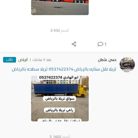
السعر
950
$
1
طلب
حسن عثمان
منذ 5 ساعات
الرياض
تريلا نقل ستاره بالرياض 0537422374 تريلا سطحه بالرياض
السعر
1600
$