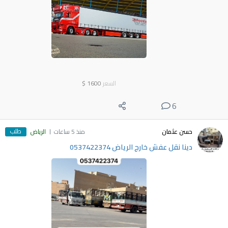
السعر
1600
$
6
طلب
حسن عثمان
منذ 5 ساعات
الرياض
دينا نقل عفش خارج الرياض 0537422374