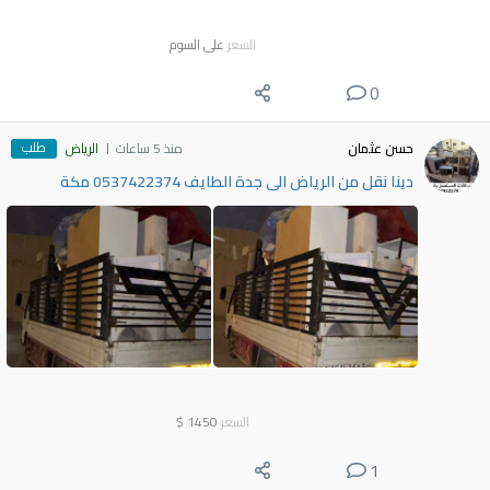
السعر
على السوم
0
طلب
حسن عثمان
منذ 5 ساعات
الرياض
دينا نقل من الرياض الى جدة الطايف 0537422374 مكة
السعر
1450
$
1