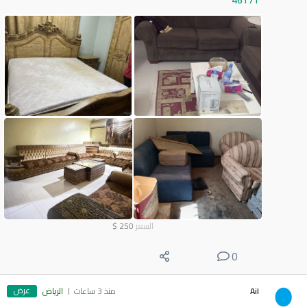
46171
السعر
250
$
0
عرض
Ail
منذ 3 ساعات
الرياض