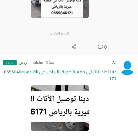
السعر
250
$
0
عرض
Ail
منذ 10 ساعات
الرياض
دينا تخاذ اثاث الى جمعية خيرية بالرياض حي القادسيه0555846
171