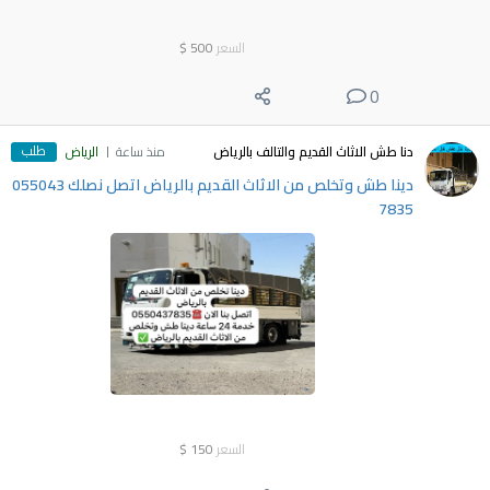
السعر
500
$
0
طلب
دنا طش الاثاث القديم والتالف بالرياض
منذ ساعة
الرياض
دينا طش وتخلص من الاثاث القديم بالرياض اتصل نصلك 055043
7835
السعر
150
$