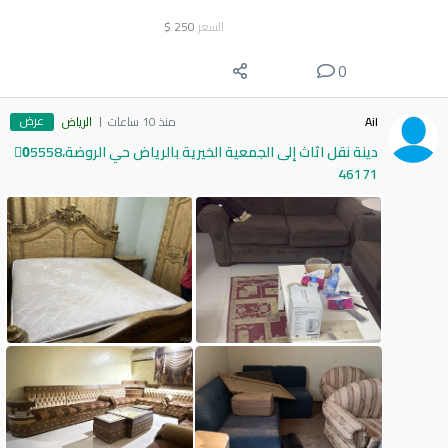
السعر
250
$
0
عرض
Ail
منذ 10 ساعات
الرياض
دينة نقل اثاث إلى الجمعية الخيرية بالرياض حي الروضة،0َ5558
46171