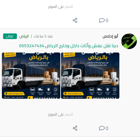
السعر
على السوم
0
عرض
أبو إخلاص
منذ 5 ساعات
الرياض
دينا نقل عفش وأثاث داخل وخارج الرياض 0553247434
السعر
على السوم
0