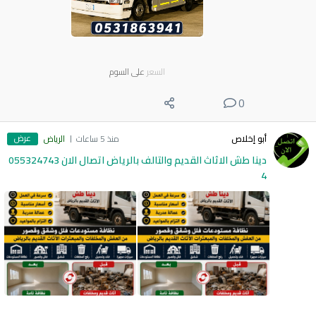
السعر
على السوم
0
عرض
أبو إخلاص
منذ 5 ساعات
الرياض
دينا طش الاثاث القديم والتالف بالرياض اتصال الان 055324743
4