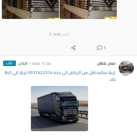
السعر
1450
$
1
طلب
حسن عثمان
منذ 12 ساعة
الرياض
تريلا ستاره نقل من الرياض الى جدة 0537422374 تريلا الي الطا
يف