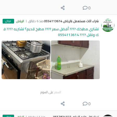
0
عرض
شراء اثاث مستعمل بالرياض 0554113614
منذ 6 دقائق
الرياض
نشتري مطبخك ???? أفضل سعر ???? مطبخ قديم؟ نشتريه ???? ف
ك ونقل ???? 0554113614
السعر
على السوم
0
عرض
تريلا نقل خارج الرياض0557824327
منذ 41 دقيقة
الرياض