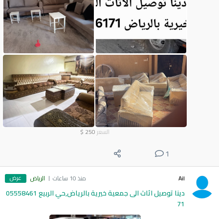
السعر
250
$
1
عرض
Ail
منذ 10 ساعات
الرياض
دينا توصيل اثاث الى جمعية خيرية بالرياض,حي الربيع 05558461
71