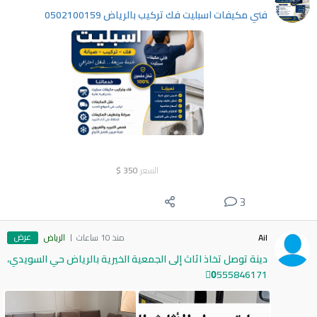
فني مكيفات اسبليت فك تركيب بالرياض 0502100159
السعر
350
$
3
عرض
Ail
منذ 10 ساعات
الرياض
دينة توصل تخاذ اثاث إلى الجمعية الخيرية بالرياض حي السويدي،
0َ555846171