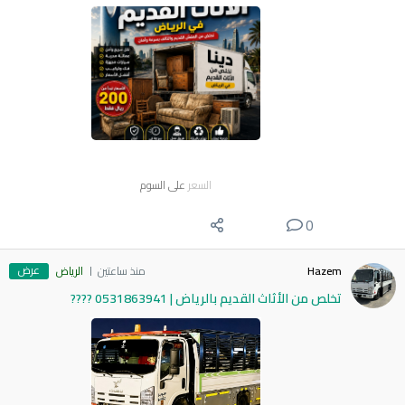
السعر
على السوم
0
عرض
Hazem
منذ ساعتين
الرياض
​تخلص من الأثاث القديم بالرياض | 0531863941 ????