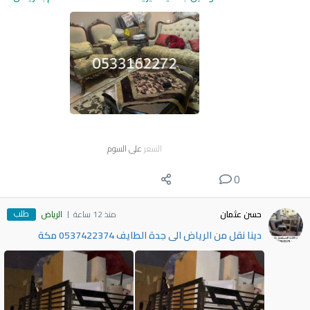
السعر
على السوم
0
طلب
حسن عثمان
منذ 12 ساعة
الرياض
دينا نقل من الرياض الى جدة الطايف 0537422374 مكة