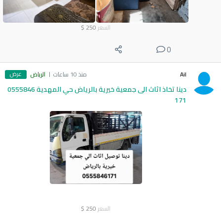
السعر
250
$
0
عرض
Ail
منذ 10 ساعات
الرياض
دينا تخاذ اثاث الى جمعية خيرية بالرياض حي المهدية 0555846
171
السعر
250
$