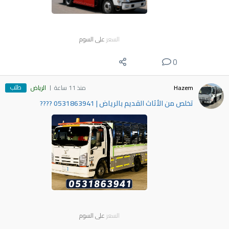
السعر
على السوم
0
طلب
Hazem
منذ 11 ساعة
الرياض
​تخلص من الأثاث القديم بالرياض | 0531863941 ????
السعر
على السوم