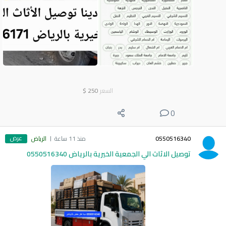
السعر
250
$
0
عرض
0550516340
منذ 11 ساعة
الرياض
توصيل الاثاث الي الجمعية الخيرية بالرياض 0550516340