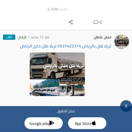
السعر
2560
$
0
طلب
حسن عثمان
منذ 12 ساعة
الرياض
تريلا نقل بالرياض 0537422374 تريلا نقل خارج الرياض
X
السعر
1000
$
حمل التطبيق
1
Google play
App Store