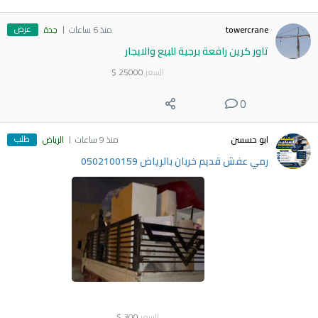
عرض
towercrane
منذ 6 ساعات
جدة
تاور كرين رافعة برجية للبيع والايجار
السعر
25000
$
0
طلب
ابو حسسن
منذ 9 ساعات
الرياض
رمي عفش قديم خربان بالرياض 0502100159
السعر
300
$