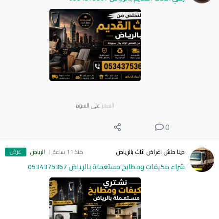
السعر
على السوم
0
عرض
دينا طش اغراض اثاث بالرياض
منذ 11 ساعة
الرياض
شراء مكيفات ومطابخ مستعملة بالرياض 0534375367