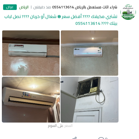
عرض
شراء اثاث مستعمل بالرياض 0554113614
منذ دقيقتين
الرياض
نشتري مكيفك ???? أفضل سعر ❄️ شغال أو خربان ???? نصل لباب
بيتك ???? 0554113614
السعر
على السوم