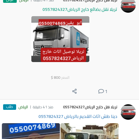
تريلا نقل بضائع خارج الرياض0557824327
السعر
800
$
1
طلب
تريلا نقل خارج الرياض0557824327
منذ 41 دقيقة
الرياض
دينا طش اثاث القديم بالرياض 0557824327