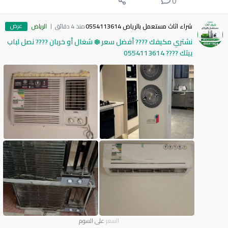
0
عرض
شراء اثاث مستعمل بالرياض 0554113614
منذ 4 دقائق
الرياض
نشتري مكيفك ???? أفضل سعر ❄️ شغال أو خربان ???? نصل لباب
بيتك ???? 0554113614
السعر
على السوم