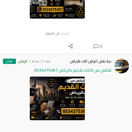
السعر
على السوم
0
عرض
دينا طش اغراض اثاث بالرياض
منذ 11 ساعة
الرياض
نتخلص من الاثاث قديم بالرياض 0534375367