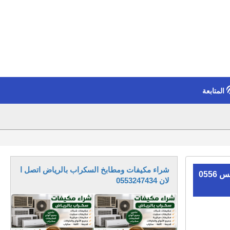
المتابعة
شراء مكيفات ومطابخ السكراب بالرياض اتصل ا
شراء مطابخ مستعمله حي النرجس 0556
لان 0553247434