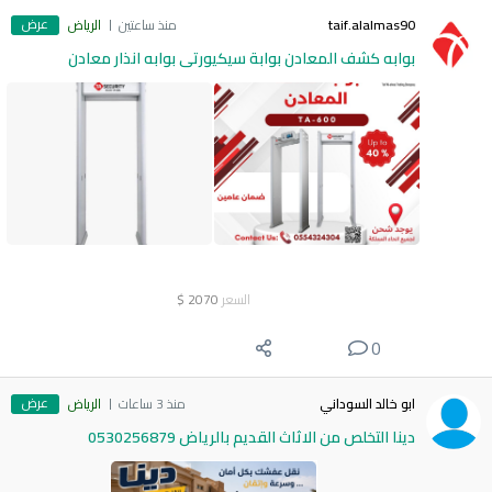
عرض
taif.alalmas90
منذ ساعتين
الرياض
بوابه كشف المعادن بوابة سيكيورتى بوابه انذار معادن
السعر
2070
$
0
عرض
ابو خالد السوداني
منذ 3 ساعات
الرياض
دينا التخلص من الاثاث القديم بالرياض 0530256879