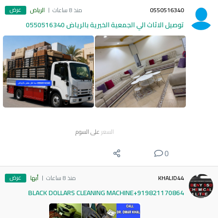
عرض
0550516340
منذ 8 ساعات
الرياض
توصيل الاثاث الي الجمعية الخيرية بالرياض 0550516340
السعر
على السوم
0
عرض
KHALID44
منذ 8 ساعات
أبها
BLACK DOLLARS CLEANING MACHINE+919821170864