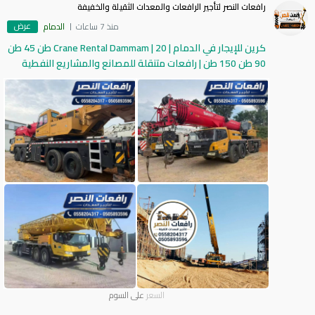
رافعات النصر لتأجير الرافعات والمعدات الثقيلة والخفيفة
عرض
منذ 7 ساعات
الدمام
كرين للإيجار في الدمام | Crane Rental Dammam | 20 طن 45 طن
90 طن 150 طن | رافعات متنقلة للمصانع والمشاريع النفطية
السعر
على السوم