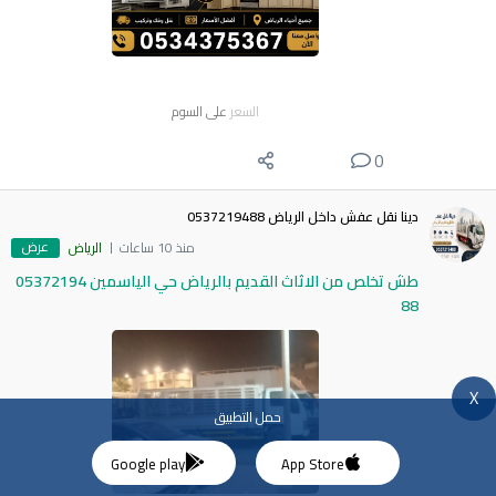
السعر
على السوم
0
دينا نقل عفش داخل الرياض 0537219488
عرض
منذ 10 ساعات
الرياض
طش تخلص من الاثاث القديم بالرياض حي الياسمين 05372194
88
X
حمل التطبيق
Google play
App Store