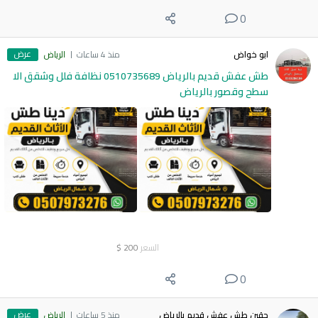
0
عرض
ابو خواض
منذ 4 ساعات
الرياض
طش عفش قديم بالرياض 0510735689 نظافة فلل وشقق الا
سطح وقصور بالرياض
السعر
200
$
0
عرض
حقين طش عفش قديم بالرياض
منذ 5 ساعات
الرياض