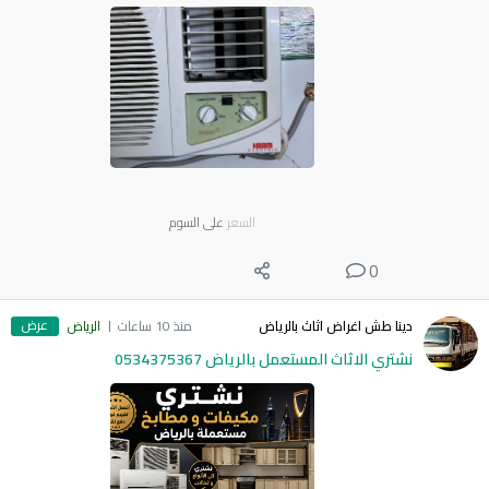
السعر
على السوم
0
عرض
دينا طش اغراض اثاث بالرياض
منذ 10 ساعات
الرياض
نشتري الاثاث المستعمل بالرياض 0534375367