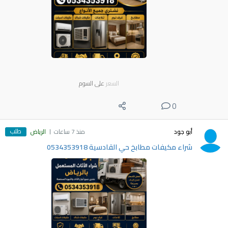
السعر
على السوم
0
طلب
أبو جود
منذ 7 ساعات
الرياض
شراء مكيفات مطابخ حي القادسية 0534353918