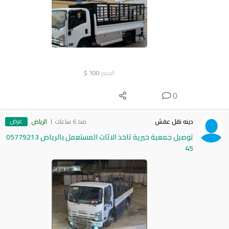
السعر
100
$
0
عرض
دينه نقل عفش
منذ 6 ساعات
الرياض
توصيل جمعية خيرية تاخذ الاثاث المستعمل بالرياض 05779213
45