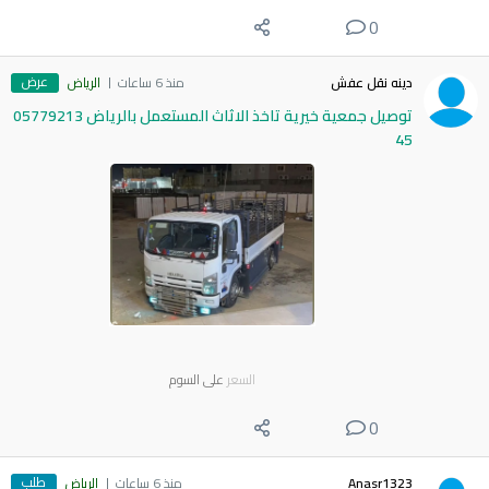
0
عرض
دينه نقل عفش
منذ 6 ساعات
الرياض
توصيل جمعية خيرية تاخذ الاثاث المستعمل بالرياض 05779213
45
السعر
على السوم
0
طلب
Anasr1323
منذ 6 ساعات
الرياض