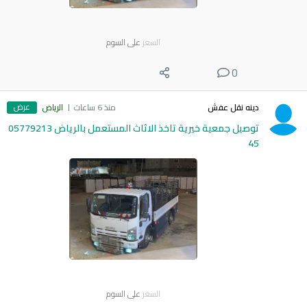
السعر
على السوم
0
عرض
دينه نقل عفش
منذ 6 ساعات
الرياض
توصيل جمعية خيرية تاخذ الاثاث المستعمل بالرياض 05779213
45
السعر
على السوم