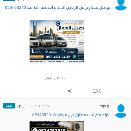
توصيل مشاوير من الرياض الدمام القصيم الطائف 053463240
2
السعر
على السوم
0
طلب
أبو جود
منذ 7 ساعات
الرياض
شراء مكيفات مطابخ حي قرطبه 0534353918