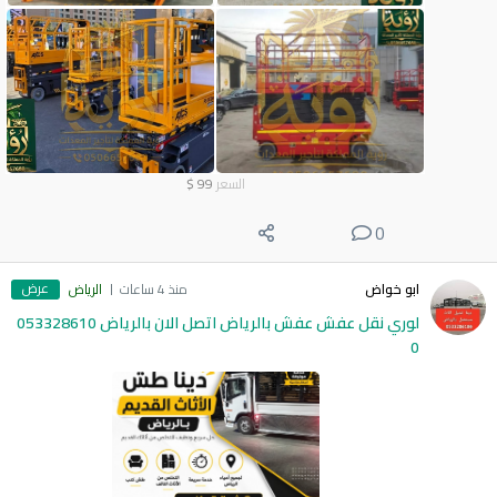
السعر
99
$
0
عرض
ابو خواض
منذ 4 ساعات
الرياض
لوري نقل عفش عفش بالرياض اتصل الان بالرياض 053328610
0