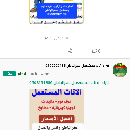
السعر
على السوم
0
شراء اثاث مستعمل حفرالباطن 0599202138
عرض
منذ 14 ساعة
الدمام
شراء الاثاث المستعمل حفرالباطن 0508151866