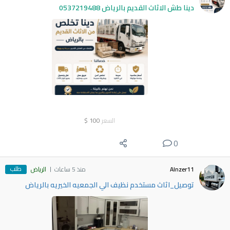
دينا طش الاثاث القديم بالرياض 0537219488
السعر
100
$
0
طلب
Alnzer11
منذ 5 ساعات
الرياض
توصيل_اثاث مستخدم نظيف الي الجمعيه الخيريه بالرياض