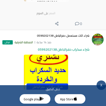
السعر
على السوم
0
شراء اثاث مستعمل حفرالباطن 0599202138
عرض
منذ 14 ساعة
المنطقة الشرقية
شراء سكراب حفرالباطن 0599202138
X
حمل التطبيق
Google play
App Store
السعر
على السوم