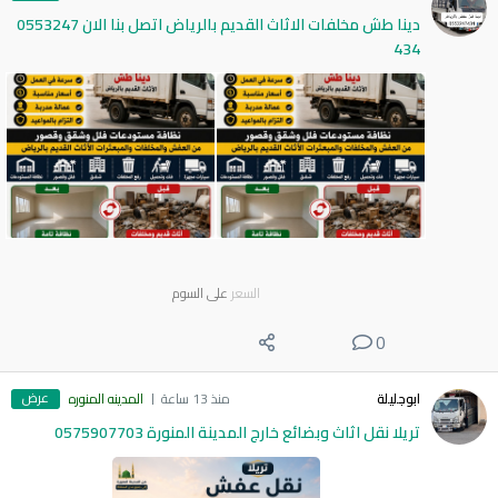
دينا طش مخلفات الاثاث القديم بالرياض اتصل بنا الان 0553247
434
السعر
على السوم
0
عرض
ابوجليلة
منذ 13 ساعة
المدينه المنوره
تريلا نقل اثاث وبضائع خارج المدينة المنورة 0575907703