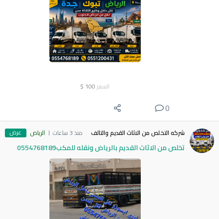
السعر
100
$
0
عرض
شركه التخلص من الاثاث القديم والتالف
منذ 3 ساعات
الرياض
تخلص من الاثاث القديم بالرياض ونقله للمكب0554768189