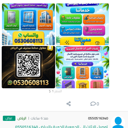
السعر
1
$
0
عرض
0550516340
منذ 6 ساعات
الرياض
توصيل الاثاث الي الجمعية الخيرية بالرياض 0550516340