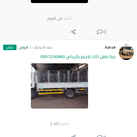
السعر
على السوم
0
عرض
AahaA
منذ 8 ساعات
الرياض
دينا طش اثاث قديم بالرياض 0507236883
السعر
200
$