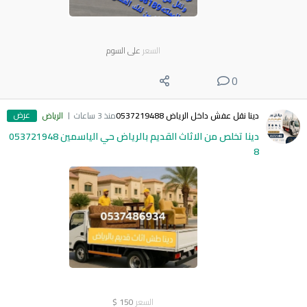
السعر
على السوم
0
عرض
دينا نقل عفش داخل الرياض 0537219488
منذ 3 ساعات
الرياض
دينا تخلص من الاثاث القديم بالرياض حي الياسمين 053721948
8
السعر
150
$