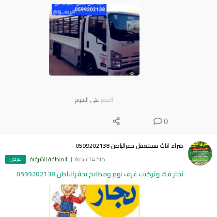
السعر
على السوم
0
شراء اثاث مستعمل حفرالباطن 0599202138
عرض
منذ 14 ساعة
المنطقة الشرقية
نجار فك وتركيب غرف نوم ومطابخ بحفرالباطن 0599202138