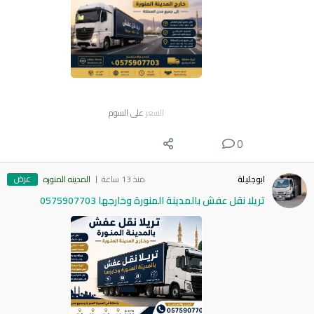
السعر
على السوم
0
عرض
ابوجليلة
منذ 13 ساعة
المدينه المنوره
تريلا نقل عفش بالمدينة المنورة وخارجها 0575907703