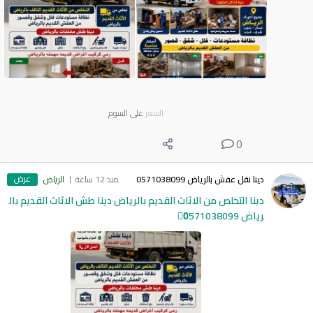
السعر
على السوم
0
عرض
دينا نقل عفش بالرياض 0571038099
منذ 12 ساعة
الرياض
دينا التخلص من الاثاث القديم بالرياض دينا طش الاثاث القديم بال
رياض 0َ571038099