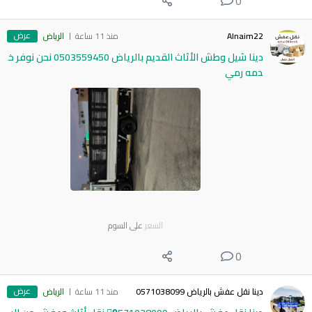
0
عرض
Alnaim22
منذ 11 ساعة
الرياض
دينا شيل وطش الأثاث القديم بالرياض 0503559450 نحن نوفر خ
دمه رمي
السعر
على السوم
0
عرض
دينا نقل عفش بالرياض 0571038099
منذ 11 ساعة
الرياض