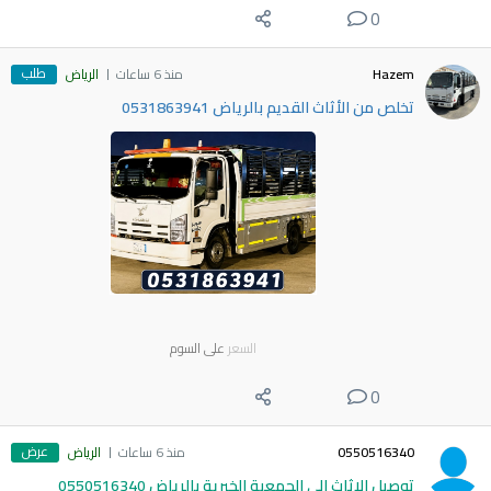
0
طلب
Hazem
منذ 6 ساعات
الرياض
تخلص من الأثاث القديم بالرياض 0531863941
السعر
على السوم
0
عرض
0550516340
منذ 6 ساعات
الرياض
توصيل الاثاث الي الجمعية الخيرية بالرياض 0550516340