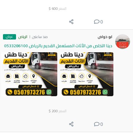
السعر
600
$
0
عرض
ابو خواض
منذ ساعتين
الرياض
دينا التخلص من الأثاث المستعمل القديم بالرياض 0533286100
السعر
200
$
0