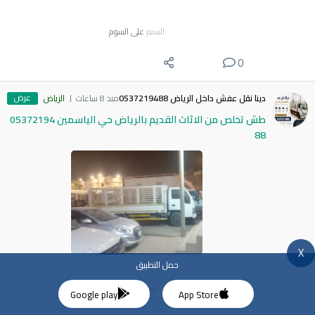
السعر
على السوم
0
عرض
دينا نقل عفش داخل الرياض 0537219488
منذ 8 ساعات
الرياض
طش تخلص من الاثاث القديم بالرياض حي الياسمين 05372194
88
X
حمل التطبيق
السعر
100
$
Google play
App Store