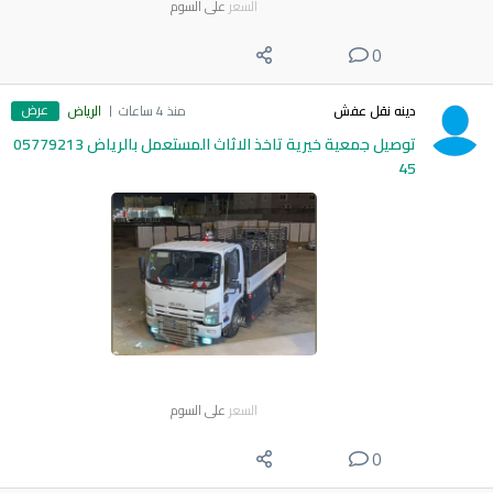
السعر
على السوم
0
عرض
دينه نقل عفش
منذ 4 ساعات
الرياض
توصيل جمعية خيرية تاخذ الاثاث المستعمل بالرياض 05779213
45
السعر
على السوم
0