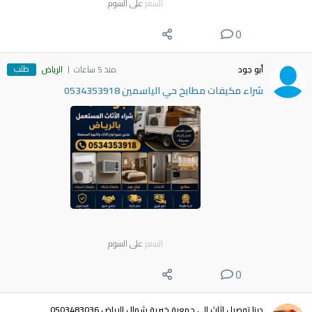
السعر
على السوم
0
طلب
أبو جود
منذ 5 ساعات
الرياض
شراء مكيفات مطابخ حي الياسمين 0534353918
السعر
على السوم
0
دينا توصيل اثاث الى جمعية خيرية شمال الرياض 0503483036