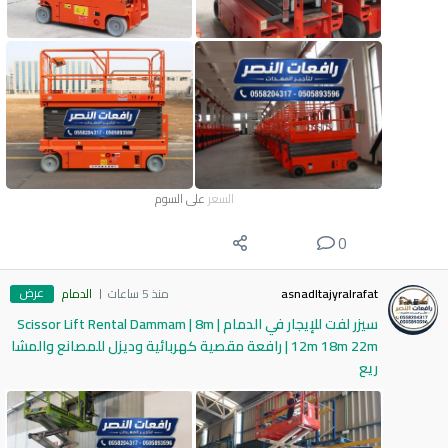
السعر
على السوم
0
عرض
asnadltajyralrafat
منذ 5 ساعات
الدمام
سيزر لفت للإيجار في الدمام | Scissor Lift Rental Dammam | 8m
12m 18m 22m | رافعة مقصية كهربائية وديزل للمصانع والمشا
ريع