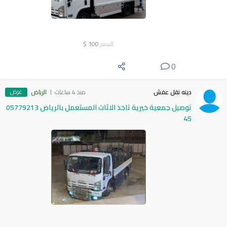
السعر
100
$
0
عرض
دينه نقل عفش
منذ 4 ساعات
الرياض
توصيل جمعية خيرية تاخذ الاثاث المستعمل بالرياض 05779213
45