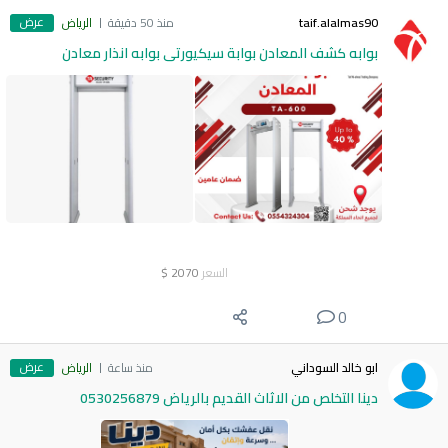
عرض
taif.alalmas90
منذ 50 دقيقة
الرياض
بوابه كشف المعادن بوابة سيكيورتى بوابه انذار معادن
السعر
2070
$
0
عرض
ابو خالد السوداني
منذ ساعة
الرياض
دينا التخلص من الاثاث القديم بالرياض 0530256879