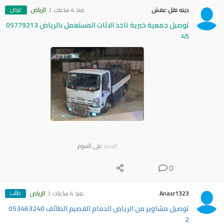
عرض
دينه نقل عفش
منذ 4 ساعات
الرياض
توصيل جمعية خيرية تاخذ الاثاث المستعمل بالرياض 05779213
45
السعر
على السوم
0
طلب
Anasr1323
منذ 4 ساعات
الرياض
توصيل مشاوير من الرياض الدمام القصيم الطائف 053463240
2