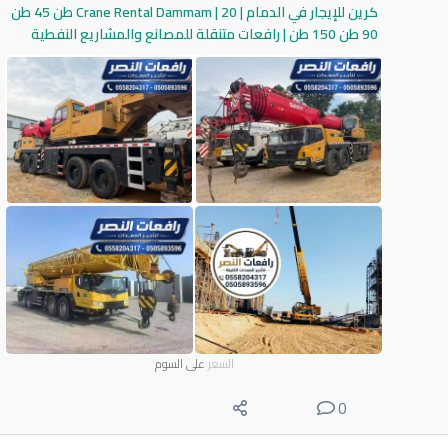
كرين للإيجار في الدمام | Crane Rental Dammam | 20 طن 45 طن
90 طن 150 طن | رافعات متنقلة للمصانع والمشاريع النفطية
السعر
على السوم
0