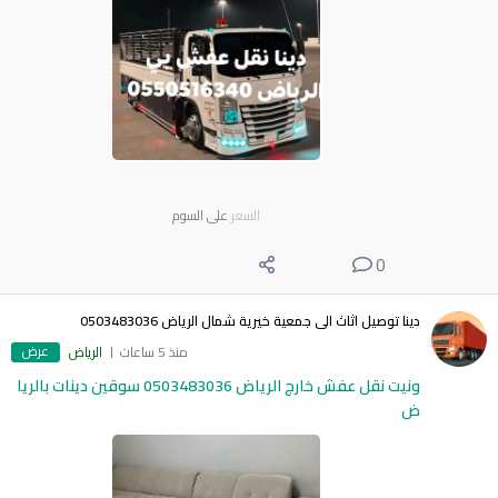
السعر
على السوم
0
دينا توصيل اثاث الى جمعية خيرية شمال الرياض 0503483036
عرض
منذ 5 ساعات
الرياض
ونيت نقل عفش خارج الرياض 0503483036 سوقين دينات بالريا
ض