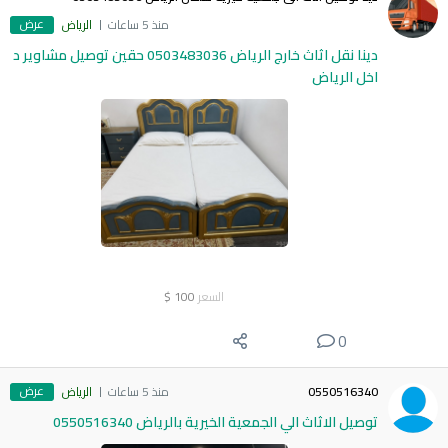
عرض
منذ 5 ساعات
الرياض
دينا نقل اثاث خارج الرياض 0503483036 حقين توصيل مشاوير د
اخل الرياض
السعر
100
$
0
عرض
0550516340
منذ 5 ساعات
الرياض
توصيل الاثاث الي الجمعية الخيرية بالرياض 0550516340