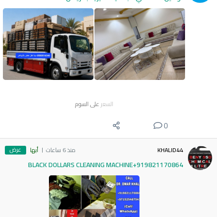
السعر
على السوم
0
عرض
KHALID44
منذ 6 ساعات
أبها
BLACK DOLLARS CLEANING MACHINE+919821170864