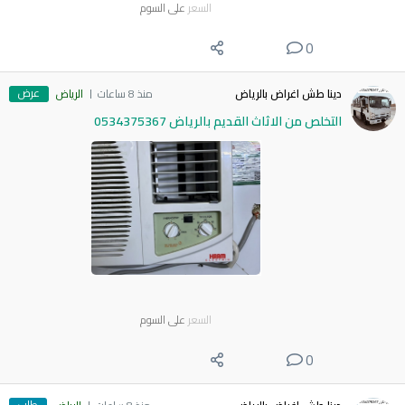
السعر
على السوم
0
عرض
دينا طش اغراض بالرياض
منذ 8 ساعات
الرياض
التخلص من الاثاث القديم بالرياض 0534375367
السعر
على السوم
0
طلب