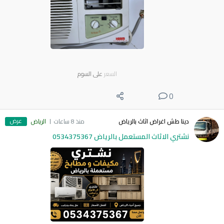
السعر
على السوم
0
عرض
دينا طش اغراض اثاث بالرياض
منذ 8 ساعات
الرياض
نشتري الاثاث المستعمل بالرياض 0534375367