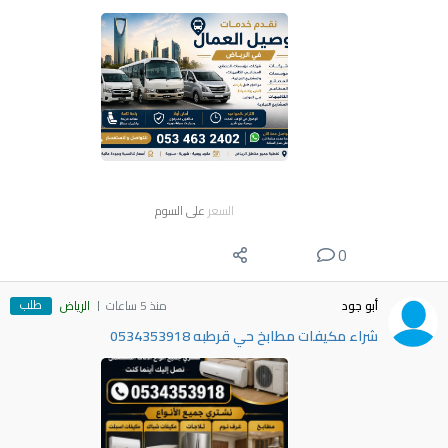
السعر
على السوم
0
طلب
أبو جود
منذ 5 ساعات
الرياض
شراء مكيفات مطابخ حي قرطبه 0534353918