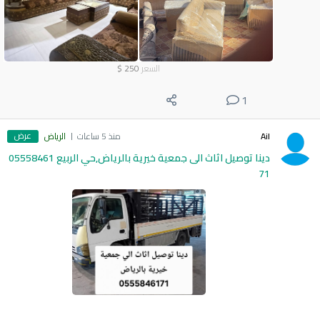
السعر
250
$
1
عرض
Ail
منذ 5 ساعات
الرياض
دينا توصيل اثاث الى جمعية خيرية بالرياض,حي الربيع 05558461
71