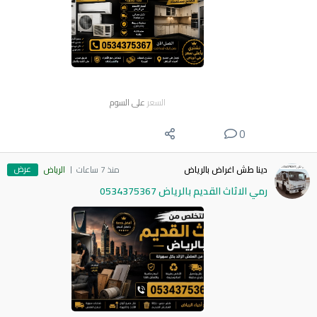
السعر
على السوم
0
عرض
دينا طش اغراض بالرياض
منذ 7 ساعات
الرياض
رمي الاثاث القديم بالرياض 0534375367