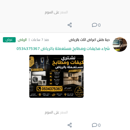
السعر
على السوم
0
عرض
دينا طش اغراض اثاث بالرياض
منذ 7 ساعات
الرياض
شراء مكيفات ومطابخ مستعملة بالرياض 0534375367
السعر
على السوم
0