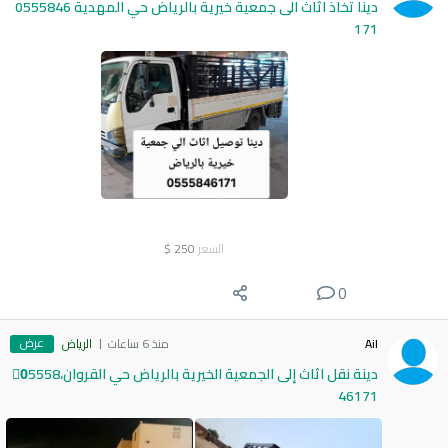
دينا تخاذ اثاث الى جمعية خيرية بالرياض حي المهدية 0555846
171
السعر
250
$
0
عرض
Ail
منذ 6 ساعات
الرياض
دينة نقل اثاث إلى الجمعية الخيرية بالرياض حي القروان،0َ5558
46171