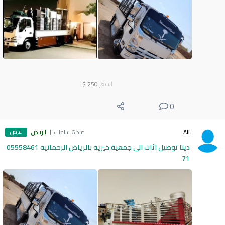
السعر
250
$
0
عرض
Ail
منذ 6 ساعات
الرياض
دينا توصيل اثاث الى جمعية خيرية بالرياض الرحمانية 05558461
71