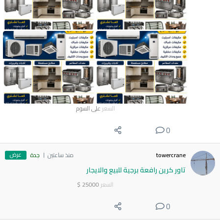
السعر
على السوم
0
عرض
towercrane
منذ ساعتين
جدة
تاور كرين رافعة برجية للبيع والايجار
السعر
25000
$
0