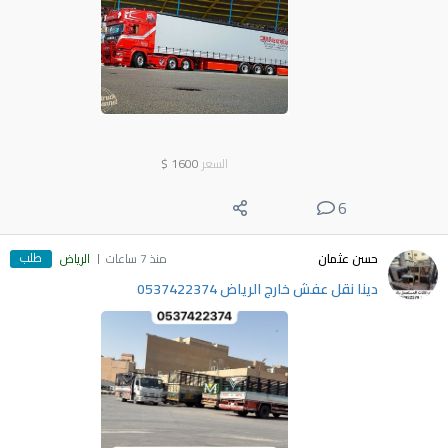
السعر
1600
$
6
طلب
حسن عثمان
منذ 7 ساعات
الرياض
دينا نقل عفش خارج الرياض 0537422374