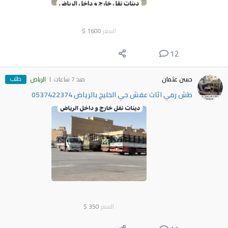
السعر
1600
$
12
طلب
حسن عثمان
منذ 7 ساعات
الرياض
طش رمي اثاث عفش حي الخليج بالرياض 0537422374
السعر
350
$