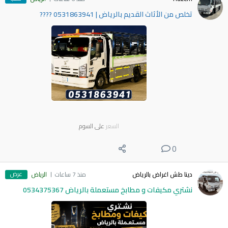
​تخلص من الأثاث القديم بالرياض | 0531863941 ????
السعر
على السوم
0
عرض
دينا طش اغراض بالرياض
منذ 7 ساعات
الرياض
نشتري مكيفات و مطابخ مستعملة بالرياض 0534375367