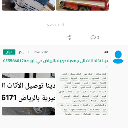
السعر
250
$
0
عرض
Ail
منذ 6 ساعات
الرياض
دينا تخاذ اثاث الى جمعية خيرية بالرياض حي الروضة055584617
1