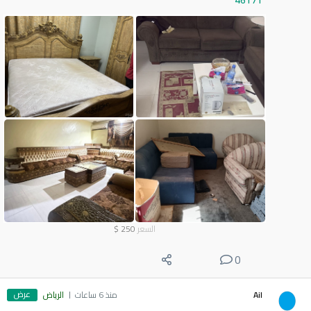
46171
السعر
250
$
0
عرض
Ail
منذ 6 ساعات
الرياض