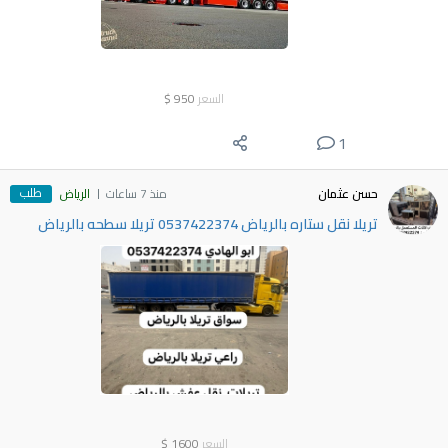
السعر
950
$
1
طلب
حسن عثمان
منذ 7 ساعات
الرياض
تريلا نقل ستاره بالرياض 0537422374 تريلا سطحه بالرياض
السعر
1600
$