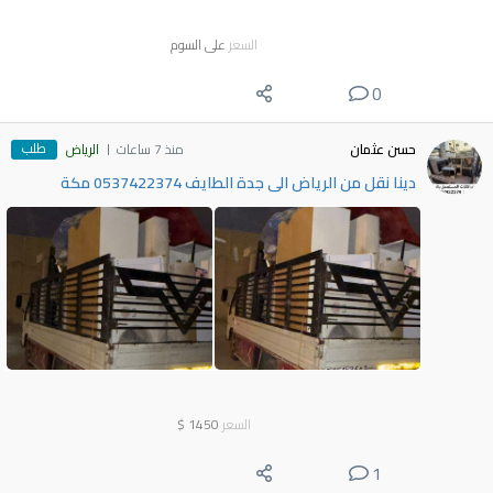
السعر
على السوم
0
طلب
حسن عثمان
منذ 7 ساعات
الرياض
دينا نقل من الرياض الى جدة الطايف 0537422374 مكة
السعر
1450
$
1