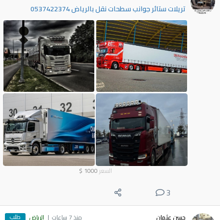
تريلات ستائر جوانب سطحات نقل بالرياض 0537422374
السعر
1000
$
3
طلب
حسن عثمان
منذ 7 ساعات
الرياض