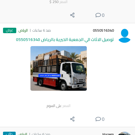
السعر
250
$
0
عرض
0550516340
منذ 6 ساعات
الرياض
توصيل الاثاث الي الجمعية الخيرية بالرياض 0550516340
السعر
على السوم
0
طلب
Hazem
منذ 6 ساعات
الرياض