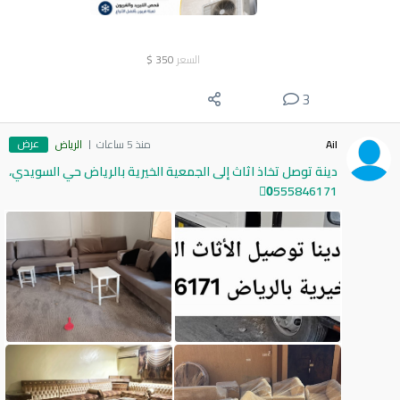
السعر
350
$
3
عرض
Ail
منذ 5 ساعات
الرياض
دينة توصل تخاذ اثاث إلى الجمعية الخيرية بالرياض حي السويدي،
0َ555846171