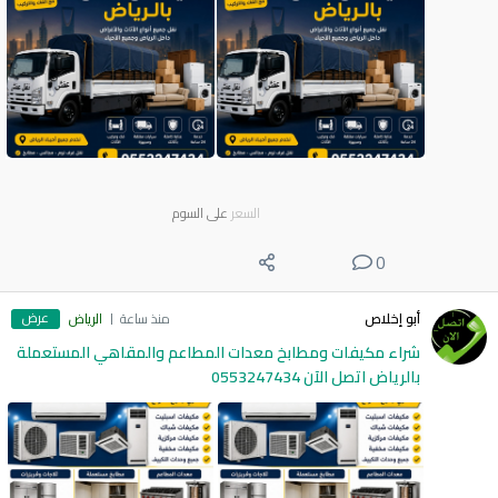
السعر
على السوم
0
عرض
أبو إخلاص
منذ ساعة
الرياض
شراء مكيفات ومطابخ معدات المطاعم والمقاهي المستعملة
بالرياض اتصل الآن 0553247434