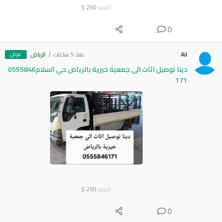
السعر
250
$
0
عرض
Ail
منذ 5 ساعات
الرياض
دينا توصيل اثاث الى جمعية خيرية بالرياض حي السلام0555846
171
السعر
250
$
0