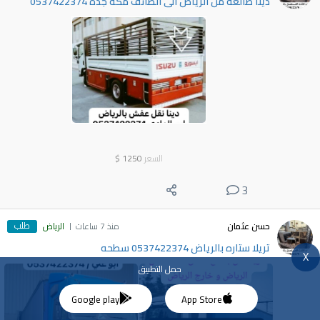
دينا طالعه من الرياض الى الطائف مكة جدة 0537422374
السعر
1250
$
3
طلب
حسن عثمان
منذ 7 ساعات
الرياض
تريلا ستاره بالرياض 0537422374 سطحه
X
حمل التطبيق
Google play
App Store