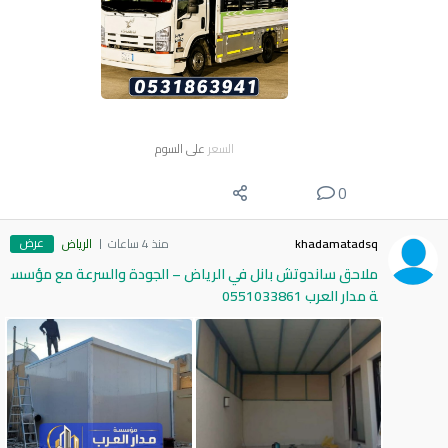
السعر
على السوم
0
عرض
khadamatadsq
منذ 4 ساعات
الرياض
ملاحق ساندوتش بانل في الرياض – الجودة والسرعة مع مؤسس
ة مدار العرب 0551033861