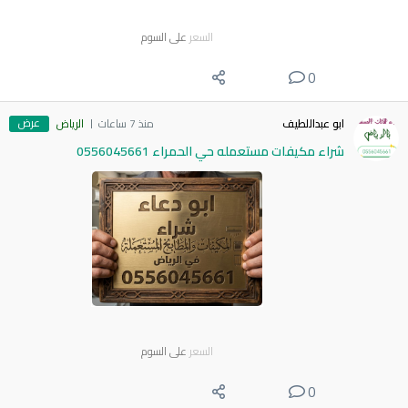
السعر
على السوم
0
عرض
ابو عبداللطيف
منذ 7 ساعات
الرياض
شراء مكيفات مستعمله حي الحمراء 0556045661
السعر
على السوم
0