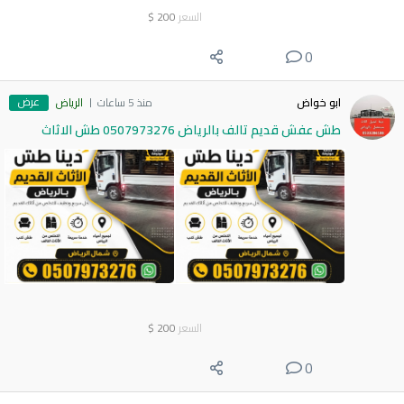
السعر
200
$
0
عرض
ابو خواض
منذ 5 ساعات
الرياض
طش عفش قديم تالف بالرياض 0507973276 طش الاثاث
السعر
200
$
0