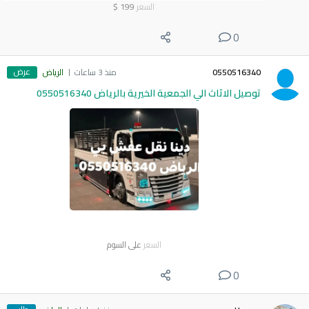
السعر
199
$
0
عرض
0550516340
منذ 3 ساعات
الرياض
توصيل الاثاث الي الجمعية الخيرية بالرياض 0550516340
السعر
على السوم
0