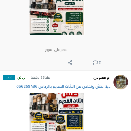
السعر
على السوم
0
طلب
ابو سعودي
منذ 26 دقيقة
الرياض
دينا طش وتخلص من الاثاث القديم بالرياض 056269436