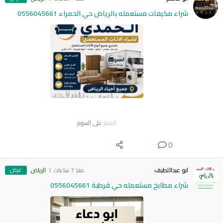
شراء مكيفات مستعمله بالرياض حي الحمراء 0556045661
السعر
على السوم
0
عرض
ابو عبداللطيف
منذ 7 ساعات
الرياض
شراء مطابخ مستعمله حي قرطبة 0556045661