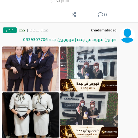
السعر
150
$
0
عرض
khadamatadsq
منذ 3 ساعات
جدة
صبابين قهوة في جدة | قهوجيين جدة 0539307706