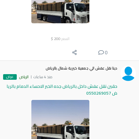
السعر
200
$
0
دينا نقل عفش الي جمعية خيرية شمال بالرياض
عرض
منذ 4 ساعات
الرياض
حقين نقل عفش داخل بالرياض جده الخبر الاحساء الدمام بالريا
ض 0550269057