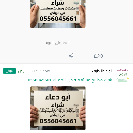
السعر
على السوم
0
عرض
ابو عبداللطيف
منذ 7 ساعات
الرياض
شراء مطابخ مستعمله حي الحمراء 0556045661