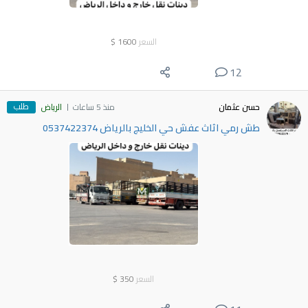
السعر
1600
$
12
طلب
حسن عثمان
منذ 5 ساعات
الرياض
طش رمي اثاث عفش حي الخليج بالرياض 0537422374
السعر
350
$