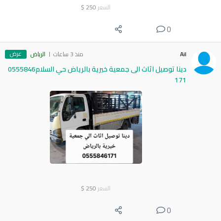
السعر
250
$
0
عرض
Ail
منذ 3 ساعات
الرياض
دينا توصيل اثاث الى جمعية خيرية بالرياض حي السلام0555846
171
السعر
250
$
0