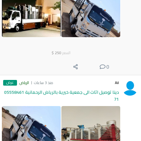
السعر
250
$
0
عرض
Ail
منذ 3 ساعات
الرياض
دينا توصيل اثاث الى جمعية خيرية بالرياض الرحمانية 05558461
71