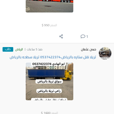
السعر
950
$
1
طلب
حسن عثمان
منذ 5 ساعات
الرياض
تريلا نقل ستاره بالرياض 0537422374 تريلا سطحه بالرياض
السعر
1600
$