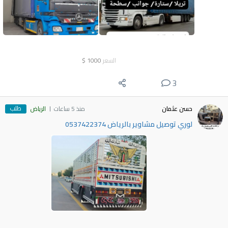
السعر
1000
$
3
طلب
حسن عثمان
منذ 5 ساعات
الرياض
لوري توصيل مشاوير بالرياض 0537422374