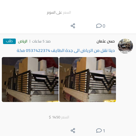
السعر
على السوم
0
طلب
حسن عثمان
منذ 5 ساعات
الرياض
دينا نقل من الرياض الى جدة الطايف 0537422374 مكة
السعر
1450
$
1