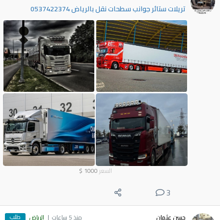
تريلات ستائر جوانب سطحات نقل بالرياض 0537422374
السعر
1000
$
3
طلب
حسن عثمان
منذ 5 ساعات
الرياض