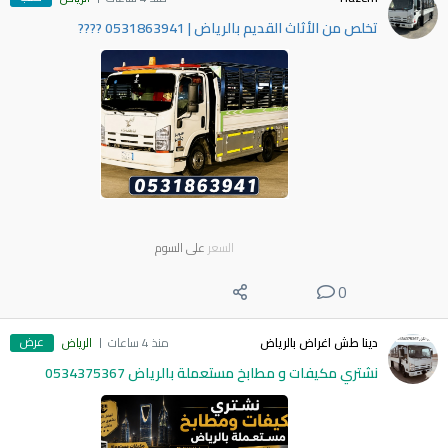
​تخلص من الأثاث القديم بالرياض | 0531863941 ????
السعر
على السوم
0
عرض
دينا طش اغراض بالرياض
منذ 4 ساعات
الرياض
نشتري مكيفات و مطابخ مستعملة بالرياض 0534375367