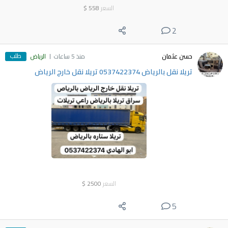
السعر
558
$
2
طلب
حسن عثمان
منذ 5 ساعات
الرياض
تريلا نقل بالرياض 0537422374 تريلا نقل خارج الرياض
السعر
2500
$
5