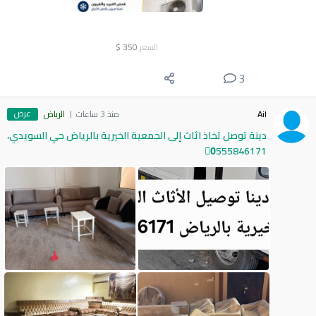
السعر
350
$
3
عرض
Ail
منذ 3 ساعات
الرياض
دينة توصل تخاذ اثاث إلى الجمعية الخيرية بالرياض حي السويدي،
0َ555846171