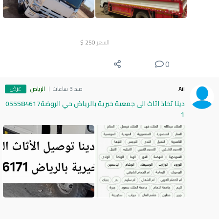
السعر
250
$
0
عرض
Ail
منذ 3 ساعات
الرياض
دينا تخاذ اثاث الى جمعية خيرية بالرياض حي الروضة055584617
1