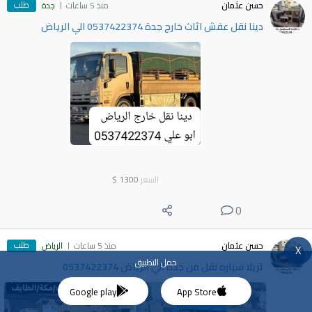
طلب
حسن عثمان
منذ 5 ساعات
جدة
دينا نقل عفش اثاث خارج جدة 0537422374 الي الرياض
السعر
1300
$
0
طلب
حسن عثمان
منذ 5 ساعات
الرياض
X
حمل التطبيق
تريلا سياره نقل من جدة الي الرياض 0537422374
Google play
App Store