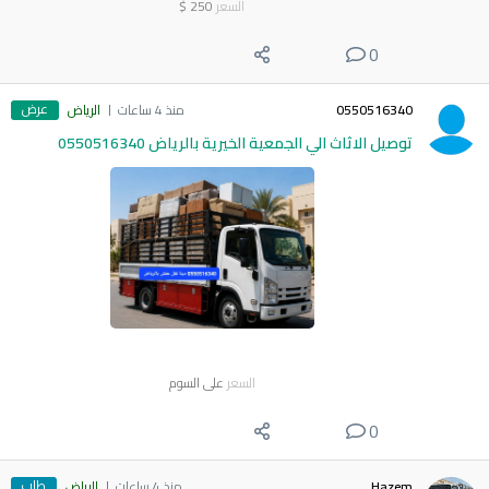
السعر
250
$
0
عرض
0550516340
منذ 4 ساعات
الرياض
توصيل الاثاث الي الجمعية الخيرية بالرياض 0550516340
السعر
على السوم
0
طلب
Hazem
منذ 4 ساعات
الرياض