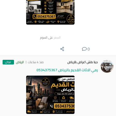
السعر
على السوم
0
عرض
دينا طش اغراض بالرياض
منذ 4 ساعات
الرياض
رمي الاثاث القديم بالرياض 0534375367