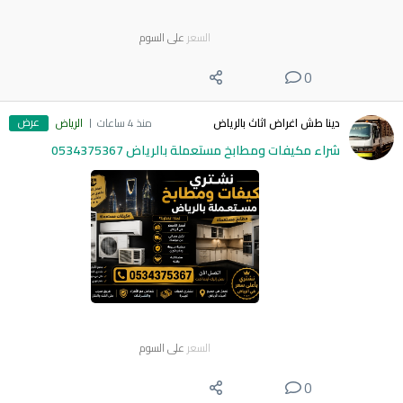
السعر
على السوم
0
عرض
دينا طش اغراض اثاث بالرياض
منذ 4 ساعات
الرياض
شراء مكيفات ومطابخ مستعملة بالرياض 0534375367
السعر
على السوم
0