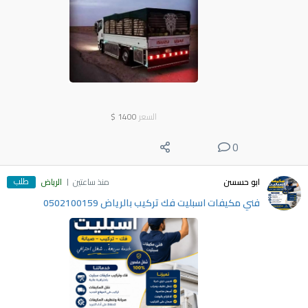
السعر
1400
$
0
طلب
ابو حسسن
منذ ساعتين
الرياض
فني مكيفات اسبليت فك تركيب بالرياض 0502100159