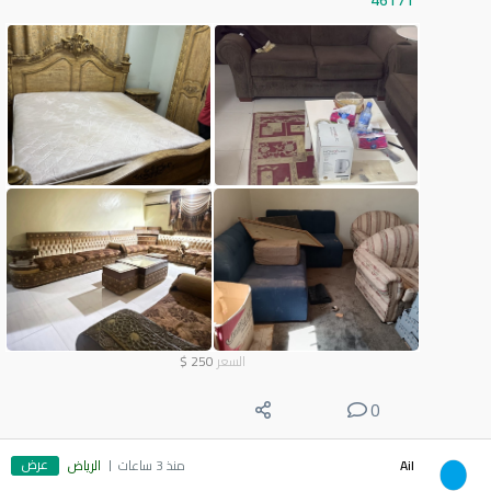
46171
السعر
250
$
0
عرض
Ail
منذ 3 ساعات
الرياض