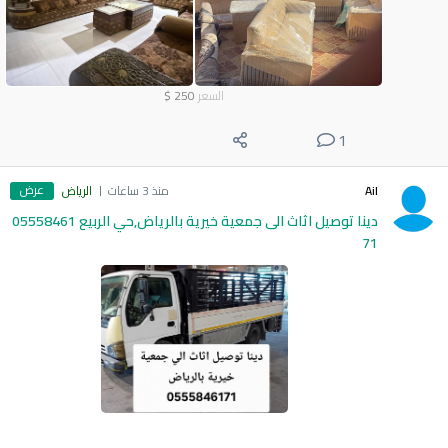
السعر
250
$
1
عرض
Ail
منذ 3 ساعات
الرياض
دينا توصيل اثاث الى جمعية خيرية بالرياض,حي الربيع 05558461
71