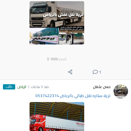
السعر
1000
$
1
طلب
حسن عثمان
منذ 5 ساعات
الرياض
تريلا ستاره نقل طبالي بالرياض 0537422374