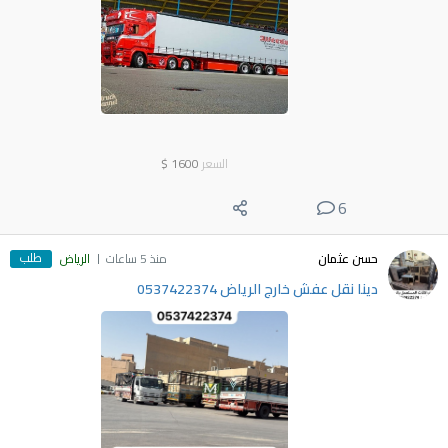
السعر
1600
$
6
طلب
حسن عثمان
منذ 5 ساعات
الرياض
دينا نقل عفش خارج الرياض 0537422374