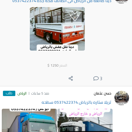
دينا طالعه من الرياض الى الطائف مكة جدة 0537422374
السعر
1250
$
3
طلب
حسن عثمان
منذ 5 ساعات
الرياض
تريلا ستاره بالرياض 0537422374 سطحه