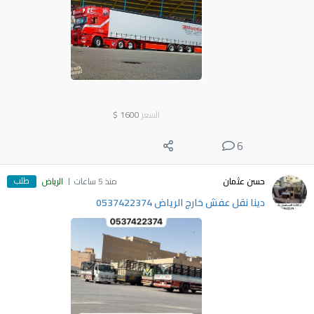
السعر
1600
$
6
طلب
حسن عثمان
منذ 5 ساعات
الرياض
دينا نقل عفش خارج الرياض 0537422374