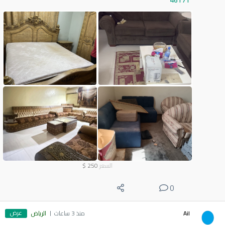
46171
السعر
250
$
0
عرض
Ail
منذ 3 ساعات
الرياض