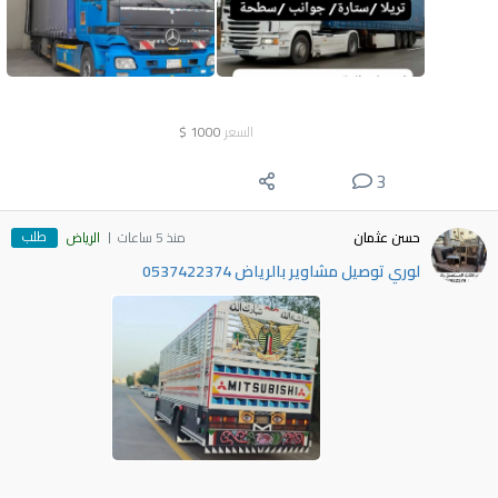
السعر
1000
$
3
طلب
حسن عثمان
منذ 5 ساعات
الرياض
لوري توصيل مشاوير بالرياض 0537422374