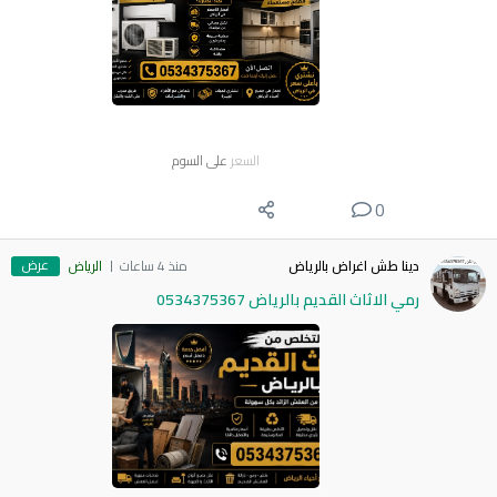
السعر
على السوم
0
عرض
دينا طش اغراض بالرياض
منذ 4 ساعات
الرياض
رمي الاثاث القديم بالرياض 0534375367