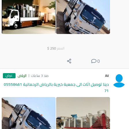
السعر
250
$
0
عرض
Ail
منذ 3 ساعات
الرياض
دينا توصيل اثاث الى جمعية خيرية بالرياض الرحمانية 05558461
71