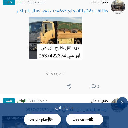
طلب
حسن عثمان
منذ 5 ساعات
جدة
دينا نقل عفش اثاث خارج جدة 0537422374 الي الرياض
السعر
1300
$
0
طلب
حسن عثمان
منذ 5 ساعات
الرياض
X
حمل التطبيق
تريلا سياره نقل من جدة الي الرياض 0537422374
Google play
App Store