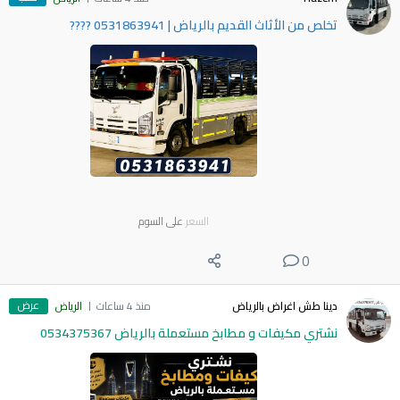
​تخلص من الأثاث القديم بالرياض | 0531863941 ????
السعر
على السوم
0
عرض
دينا طش اغراض بالرياض
منذ 4 ساعات
الرياض
نشتري مكيفات و مطابخ مستعملة بالرياض 0534375367