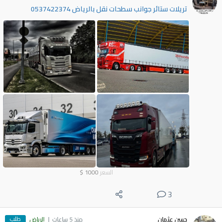
تريلات ستائر جوانب سطحات نقل بالرياض 0537422374
السعر
1000
$
3
طلب
حسن عثمان
منذ 5 ساعات
الرياض