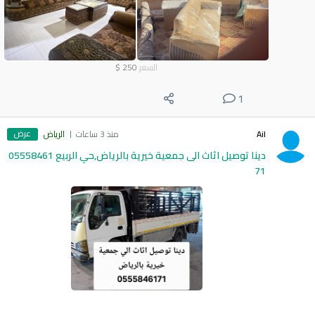
السعر
250
$
1
عرض
Ail
منذ 3 ساعات
الرياض
دينا توصيل اثاث الى جمعية خيرية بالرياض,حي الربيع 05558461
71