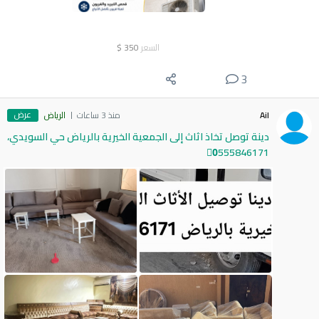
السعر
350
$
3
عرض
Ail
منذ 3 ساعات
الرياض
دينة توصل تخاذ اثاث إلى الجمعية الخيرية بالرياض حي السويدي،
0َ555846171