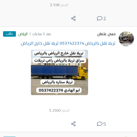
السعر
558
$
2
طلب
حسن عثمان
منذ 5 ساعات
الرياض
تريلا نقل بالرياض 0537422374 تريلا نقل خارج الرياض
السعر
2500
$
5