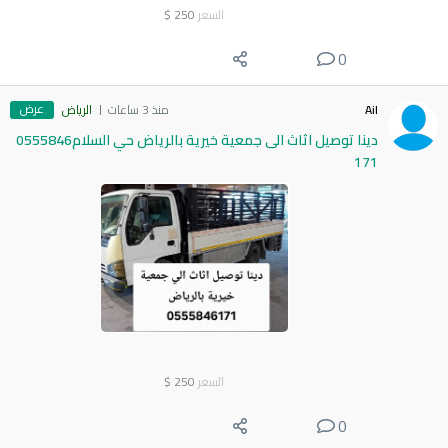
السعر
250
$
0
عرض
Ail
منذ 3 ساعات
الرياض
دينا توصيل اثاث الى جمعية خيرية بالرياض حي السلام0555846
171
السعر
250
$
0