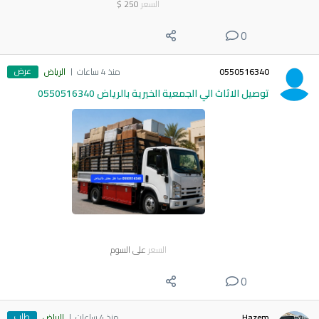
السعر
250
$
0
عرض
0550516340
منذ 4 ساعات
الرياض
توصيل الاثاث الي الجمعية الخيرية بالرياض 0550516340
السعر
على السوم
0
طلب
Hazem
منذ 4 ساعات
الرياض