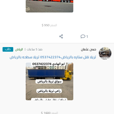
السعر
950
$
1
طلب
حسن عثمان
منذ 5 ساعات
الرياض
تريلا نقل ستاره بالرياض 0537422374 تريلا سطحه بالرياض
السعر
1600
$