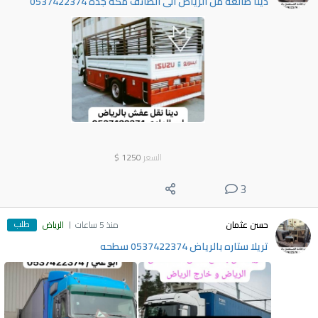
دينا طالعه من الرياض الى الطائف مكة جدة 0537422374
السعر
1250
$
3
طلب
حسن عثمان
منذ 5 ساعات
الرياض
تريلا ستاره بالرياض 0537422374 سطحه