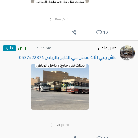
السعر
1600
$
12
طلب
حسن عثمان
منذ 5 ساعات
الرياض
طش رمي اثاث عفش حي الخليج بالرياض 0537422374
السعر
350
$