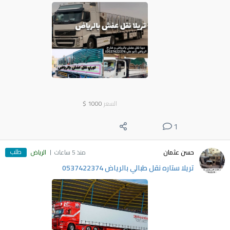
السعر
1000
$
1
طلب
حسن عثمان
منذ 5 ساعات
الرياض
تريلا ستاره نقل طبالي بالرياض 0537422374