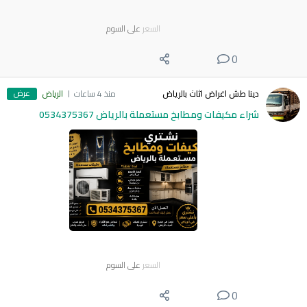
السعر
على السوم
0
عرض
دينا طش اغراض اثاث بالرياض
منذ 4 ساعات
الرياض
شراء مكيفات ومطابخ مستعملة بالرياض 0534375367
السعر
على السوم
0