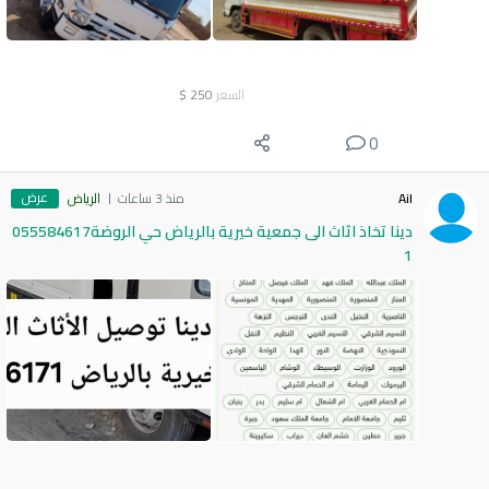
السعر
250
$
0
عرض
Ail
منذ 3 ساعات
الرياض
دينا تخاذ اثاث الى جمعية خيرية بالرياض حي الروضة055584617
1