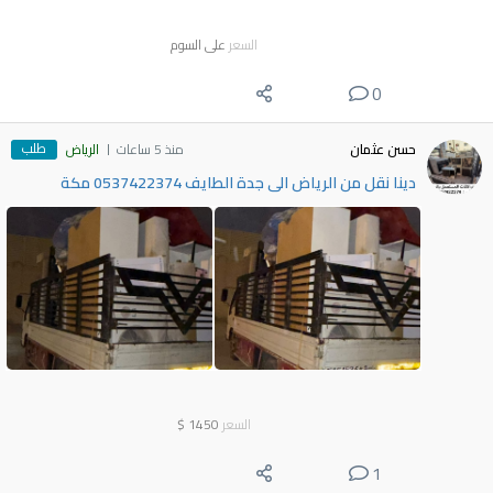
السعر
على السوم
0
طلب
حسن عثمان
منذ 5 ساعات
الرياض
دينا نقل من الرياض الى جدة الطايف 0537422374 مكة
السعر
1450
$
1