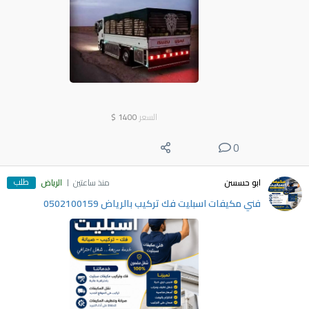
السعر
1400
$
0
طلب
ابو حسسن
منذ ساعتين
الرياض
فني مكيفات اسبليت فك تركيب بالرياض 0502100159