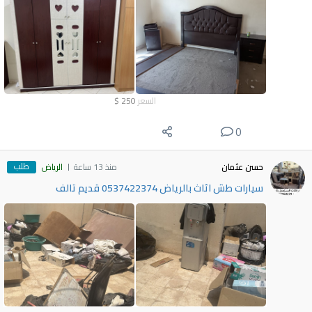
السعر
250
$
0
طلب
حسن عثمان
منذ 13 ساعة
الرياض
سيارات طش اثاث بالرياض 0537422374 قديم تالف