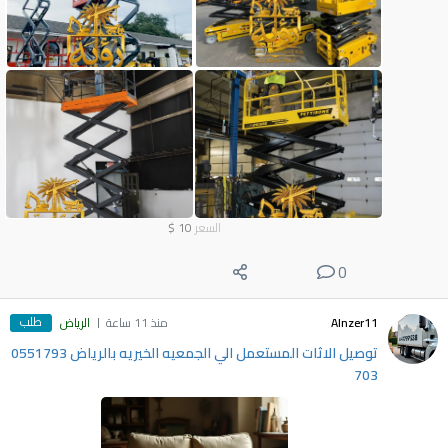
السعر
10
$
0
طلب
Alnzer11
منذ 11 ساعة
الرياض
توصيل الاثات المستعمل الي الجمعيه الخيريه بالرياض 0551793
703