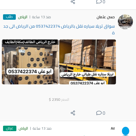
0
طلب
حسن عثمان
منذ 13 ساعة
الرياض
سواق تريلا سياره نقل بالرياض 0537422374 من الرياض الى جد
ة
السعر
2350
$
0
عرض
Ail
منذ 13 ساعة
الرياض