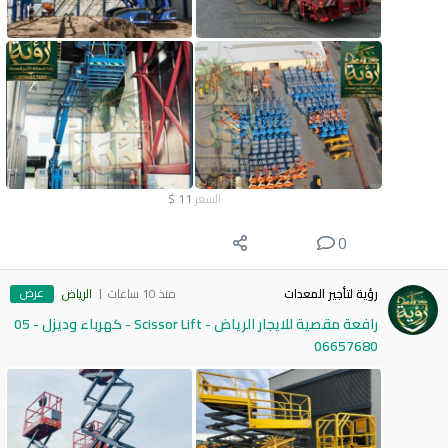
السعر
11
$
0
عرض
رؤية لتأجير المعدات
منذ 10 ساعات
الرياض
رافعة مقصية للايجار الرياض - Scissor Lift - كهرباء وديزل - 05
06657680