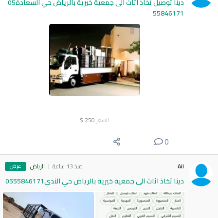
دينا توصيل تخاذ اثاث الى جمعية خيرية بالرياض حي السعادة05
55846171
السعر
250
$
0
عرض
Ail
منذ 13 ساعة
الرياض
دينا تخاذ اثاث الى جمعية خيرية بالرياض حي الندي0555846171