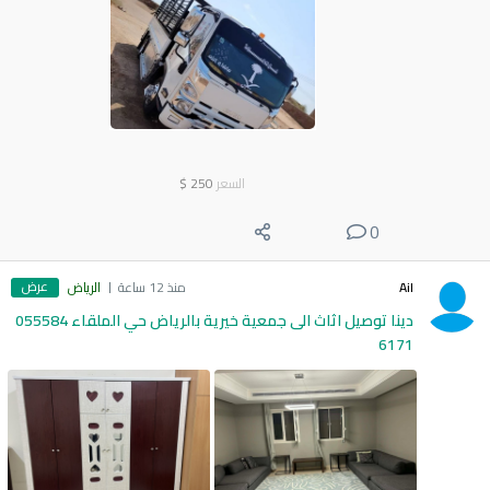
السعر
250
$
0
عرض
Ail
منذ 12 ساعة
الرياض
دينا توصيل اثاث الى جمعية خيرية بالرياض حي الملقاء 055584
6171