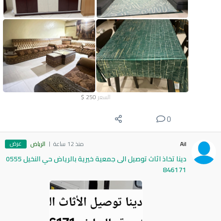
السعر
250
$
0
عرض
Ail
منذ 12 ساعة
الرياض
دينا تخاذ اثاث توصيل الى جمعية خيرية بالرياض حي النخيل 0555
846171