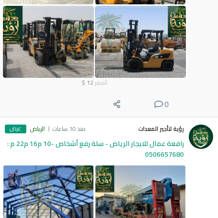
السعر
12
$
0
عرض
رؤية لتأجير المعدات
منذ 10 ساعات
الرياض
رافعة عمال للايجار الرياض - سلة رفع أشخاص -10 م16 م22 م :
0506657680