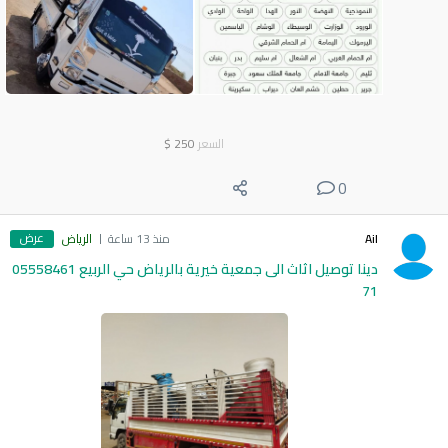
السعر
250
$
0
عرض
Ail
منذ 13 ساعة
الرياض
دينا توصيل اثاث الى جمعية خيرية بالرياض حي الربيع 05558461
71