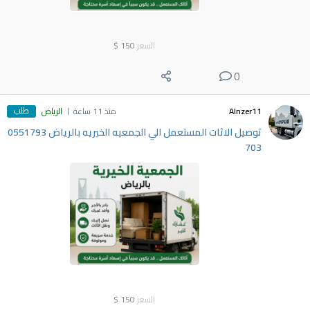
السعر
150
$
0
طلب
Alnzer11
منذ 11 ساعة
الرياض
توصيل الاثات المستعمل الي الجمعيه الخيريه بالرياض 0551793
703
السعر
150
$