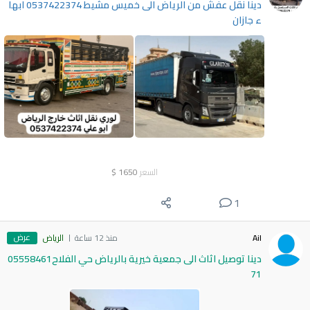
دينا نقل عفش من الرياض الى خميس مشيط 0537422374 ابها
ء جازان
السعر
1650
$
1
عرض
Ail
منذ 12 ساعة
الرياض
دينا توصيل اثاث الى جمعية خيرية بالرياض حي الفلاح05558461
71