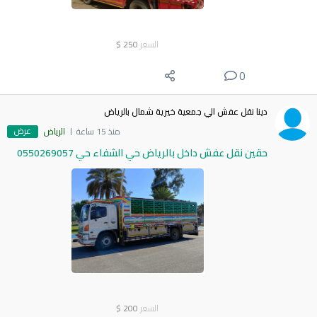
السعر
250
$
0
دينا نقل عفش الي جمعية خيرية شمال بالرياض
عرض
منذ 15 ساعة
الرياض
حقين نقل عفش داخل بالرياض حي الشفاء حي 0550269057
السعر
200
$