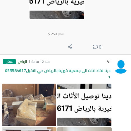
السعر
250
$
0
عرض
Ail
منذ 12 ساعة
الرياض
دينا تخاذ اثاث الى جمعية خيرية بالرياض حي النخيل055584617
1