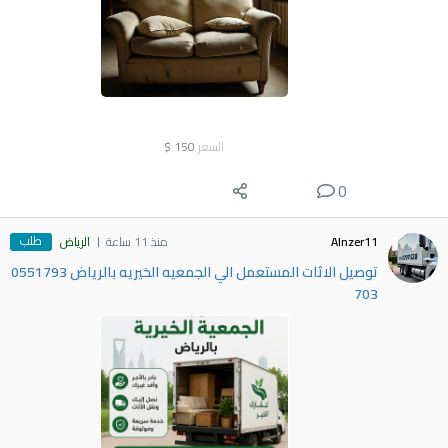
السعر
150
$
0
طلب
Alnzer11
منذ 11 ساعة
الرياض
توصيل الاثات المستعمل الي الجمعيه الخيريه بالرياض 0551793
703