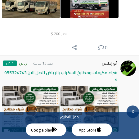
السعر
200
$
0
عرض
أبو إخلاص
منذ 15 ساعة
الرياض
شراء مكيفات ومطابخ السكراب بالرياض اتصل الان 055324743
4
X
حمل التطبيق
Google play
App Store