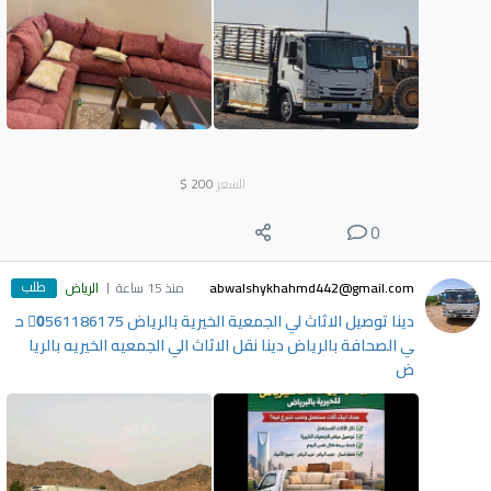
السعر
200
$
0
طلب
abwalshykhahmd442@gmail.com
منذ 15 ساعة
الرياض
دينا توصيل الاثاث لي الجمعية الخيرية بالرياض 0َ561186175 ح
ي الصحافة بالرياض دينا نقل الاثاث الي الجمعيه الخيريه بالريا
ض