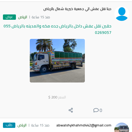
دينا نقل عفش الي جمعية خيرية شمال بالرياض
عرض
منذ 15 ساعة
الرياض
حقين نقل عفش داخل بالرياض جده مكه والمدينه بالرياض 055
0269057
السعر
200
$
0
طلب
abwalshykhahmd442@gmail.com
منذ 15 ساعة
الرياض