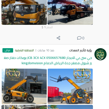
السعر
1
$
0
عرض
رؤية لتأجير المعدات
منذ 10 ساعات
المنطقة الشرقية
جي سي بي للايجار 0506657680 JCB 3CX 4CX بوبكات حفار صغ
ير شيول مصغر جدة الرياض الدمام kingdomvision