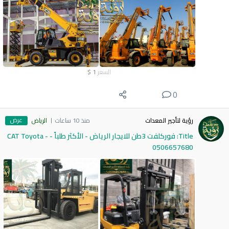
السعر
1
$
0
عرض
رؤية لتأجير المعدات
منذ 10 ساعات
الرياض
Title: فوركلفت 3طن للايجار الرياض - الأكثر طلباً - CAT Toyota -
0506657680