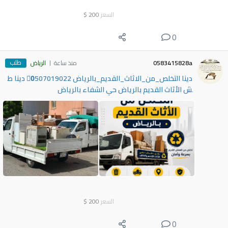
السعر
200
$
0
طلب
0583415828a
منذ ساعة
الرياض
دينا التخلص_من_الاثاث_القديم_بالرياض 0َ507019022 دينا ط
ش الأثاث القديم بالرياض حي الشفاء بالرياض
السعر
200
$
0