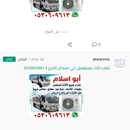
السعر
على السوم
0
عرض
abwalsmw
منذ ساعة
الرياض
شراء اثاث مستعمل حي اسكان الخرج 0530609613