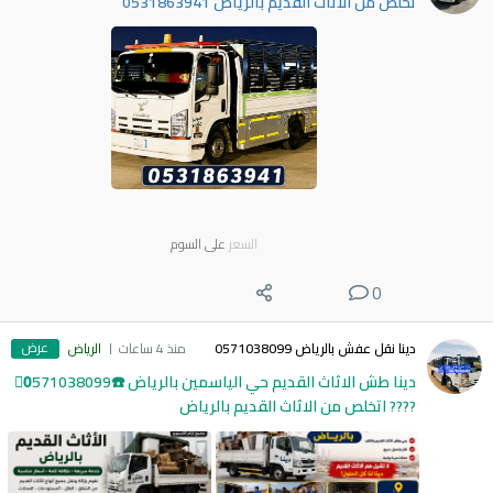
تخلص من الأثاث القديم بالرياض 0531863941
السعر
على السوم
0
عرض
دينا نقل عفش بالرياض 0571038099
منذ 4 ساعات
الرياض
دينا طش الاثاث القديم حي الياسمين بالرياض ☎️0َ571038099
???? اتخلص من الاثاث القديم بالرياض