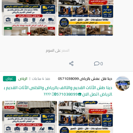
السعر
على السوم
0
عرض
دينا نقل عفش بالرياض 0571038099
منذ 4 ساعات
الرياض
دينا طش الأثاث القديم والتالف بالرياض والتخلص الأثاث القديم ب
الرياض اتصل الان ☎️0َ571038099 ????