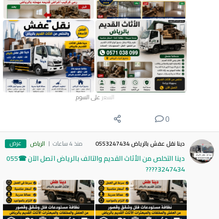
السعر
على السوم
0
عرض
دينا نقل عفش بالرياض 0553247434
منذ 4 ساعات
الرياض
دينا التخلص من الأثاث القديم والتالف بالرياض اتصل الآن ☎055
3247434????