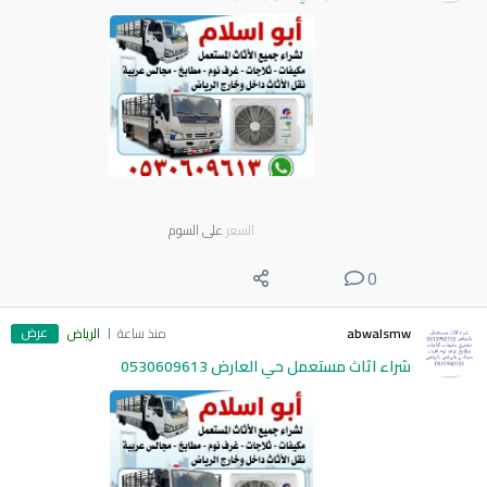
السعر
على السوم
0
عرض
abwalsmw
منذ ساعة
الرياض
شراء اثاث مستعمل حي العارض 0530609613