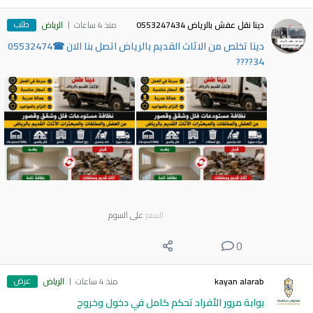
طلب
دينا نقل عفش بالرياض 0553247434
منذ 4 ساعات
الرياض
دينا تخلص من الاثاث القديم بالرياض اتصل بنا الان ☎05532474
34????
السعر
على السوم
0
عرض
kayan alarab
منذ 4 ساعات
الرياض
بوابة مرور الأفراد تحكم كامل في دخول وخروج