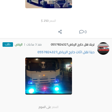
السعر
250
$
0
طلب
تريلا نقل خارج الرياض0557824327
منذ 3 ساعات
الرياض
دينا نقل اثاث خارج الرياض0557824327
السعر
على السوم