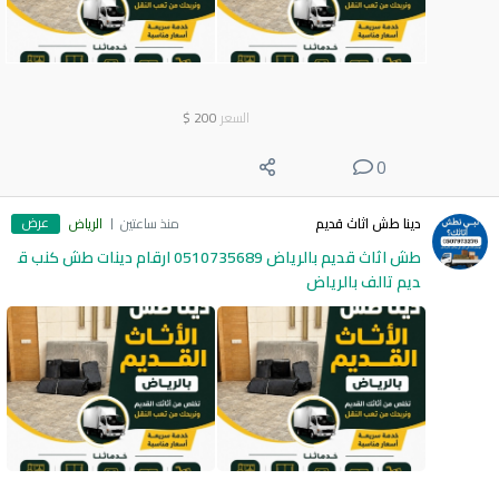
السعر
200
$
0
عرض
دينا طش اثاث قديم
منذ ساعتين
الرياض
طش اثاث قديم بالرياض 0510735689 ارقام دينات طش كنب ق
ديم تالف بالرياض