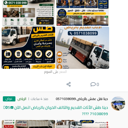
السعر
على السوم
0
عرض
دينا نقل عفش بالرياض 0571038099
منذ 4 ساعات
الرياض
دينا طش الأثاث القديم والتالف الخربان بالرياض اتصل الآن ☎️0َ5
71038099 ????