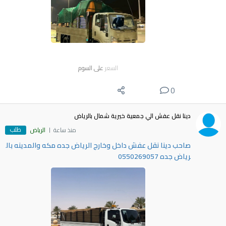
السعر
على السوم
0
دينا نقل عفش الي جمعية خيرية شمال بالرياض
طلب
منذ ساعة
الرياض
صاحب دينا نقل عفش داخل وخارج الرياض جده مكه والمدينه بال
رياض جده 0550269057