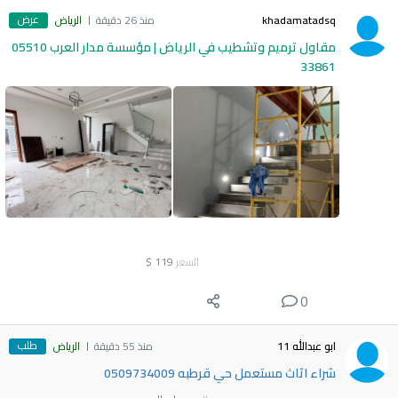
عرض
khadamatadsq
منذ 26 دقيقة
الرياض
مقاول ترميم وتشطيب في الرياض | مؤسسة مدار العرب 05510
33861
السعر
119
$
0
طلب
ابو عبدالله 11
منذ 55 دقيقة
الرياض
شراء اثاث مستعمل حي قرطبه 0509734009