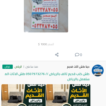
السعر
1000
$
0
عرض
دينا طش اثاث قديم
منذ ساعتين
الرياض
طش كنب قديم تالف بالرياض // 0507973276 طش الاثاث الم
ستعمل بالرياض