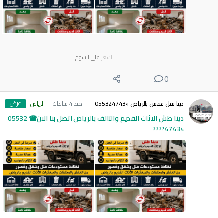
السعر
على السوم
0
عرض
دينا نقل عفش بالرياض 0553247434
منذ 4 ساعات
الرياض
دينا طش الاثاث القديم والتالف بالرياض اتصل بنا الان☎ 05532
47434????