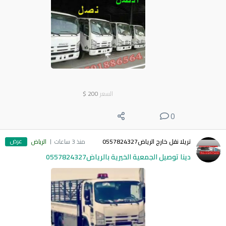
السعر
200
$
0
عرض
تريلا نقل خارج الرياض0557824327
منذ 3 ساعات
الرياض
دينا توصيل الجمعية الخيرية بالرياض0557824327