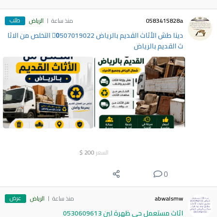
طلب
0583415828a
منذ ساعة
الرياض
دينا طش الأثاث القديم بالرياض 0َ507019022 التخلص من الاثا
ث القديم بالرياض
السعر
200
$
0
عرض
abwalsmw
منذ ساعة
الرياض
اثاث مستعمل حي ظهرة لبن 0530609613