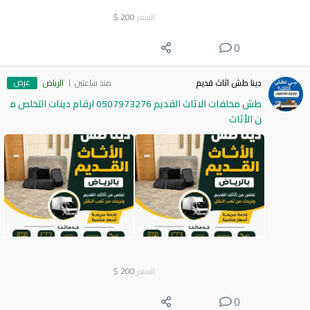
السعر
200
$
0
عرض
دينا طش اثاث قديم
منذ ساعتين
الرياض
طش مخلفات الاثاث القديم 0507973276 ارقام دينات التخلص م
ن الأثاث
السعر
200
$
0